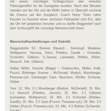
mit einem mächtigen Schlagschuss den erneuten
Führungstreffer für die Gastgeber erzielen. Noch drei Minuten
standen auf der Uhr und die Wölfe hatten in Überzahl nochmal
die Chance auf den Ausgleich. Coach Henry Thom nahm
Kessler zu Gunsten eines sechsten Feldspieler vom Eis, aber
die Uhr lief gnadenlos herunter und so durfte Deggendorf nach
dem Schlusspfiff die vorzeitige Meisterschaft feiern.
Mannschaftsaufstellungen und Statistik
Deggendorfer SC: Brenner (Neuert) - Sternkopf, Wiederer,
Wolfgramm, Vavrusa, Stern, Peleikis, Gawlik – Ovasaka,
Schembri, Gibbons, S.Janzen, Leinweber, Röthke, Böhm,
Deuschl, Jirik, Gibbons,
Selber Wölfe: Kessler (Bätge) – Ondruschka, Müller, Kolb,
Pozivil, Böhringer, Kremer – McDonald, Mudryk, Moosberger,
Piwowarczyk, Geisberger, Gare, Neumann, Hördler, Schiener,
Stöber
Tore: 12. Min. 0:1 Moosberger (Mudryk, McDonald); 15. Min.
1:1 Deuschl (Peleikis, Janzen); 15. Min. 2:1 Gibbons
(Leinweber, Wolfgramm); 19. Min. 3:1 Schembri (Röthke,
Gawlik); 25. Min. 3:2 Gare (Pozivil, Piwowarczyk); 28. Min. 3:3
Stöber (Pozivil, Piwowarczyk); 53. Min. 4:3 Röthke (Schembri,
Gawlik)