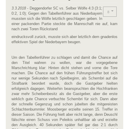
3.3.2018
- Deggendorfer SC vs. Selber Wölfe 4:3 (3:1;
0:2, 1:0); Gegen den Tabellenführer aus Niederbayern
mussten sich die Wölfe letztlich geschlagen geben. In
einer packenden Partie steckte die Mannschaft nie auf, kam
nach zwei Toren Rückstand
eindrucksvoll zurück, musste sich aber letztlich dem gnadenlos
effektiven Spiel der Niederbayern beugen.
Um den Tabellenführer zu schlagen und damit die Chance auf
den Titel wahren zu wollen, war die vorgegebene
Marschrichtung klar: Hinten dicht stehen und vorne die Tore
machen. Die Chance auf den frühen Führungstreffer bot sich
nur wenige Sekunden nach Spielbeginn, als Schembri auf die
Strafbank beordert wurde, doch die Gastgeber hielten
erfolgreich dagegen. Weiterhin beanspruchten die Hochfranken
zwar mehr Scheibenbesitz als die Gastgeber, aber die erste
wirklich gute Chance verbuchte Schembri für sich. Dann aber
der schnelle Gegenzug und schon jubelten die mitgereisten
Schlachtenbummler. Moosberger erzielte seinen 15. Treffer in
dieser Saison. Die Führung hielt aber nicht lange, denn Deuschl
fälschte einen Schuss von Peleikis unhaltbar ab und erzielte
den Ausgleich. 40 Sekunden später fiel gar das 2:1 durch