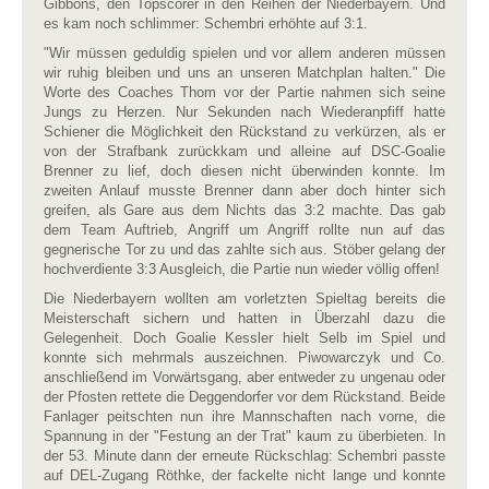
Gibbons, den Topscorer in den Reihen der Niederbayern. Und
es kam noch schlimmer: Schembri erhöhte auf 3:1.
"Wir müssen geduldig spielen und vor allem anderen müssen
wir ruhig bleiben und uns an unseren Matchplan halten." Die
Worte des Coaches Thom vor der Partie nahmen sich seine
Jungs zu Herzen. Nur Sekunden nach Wiederanpfiff hatte
Schiener die Möglichkeit den Rückstand zu verkürzen, als er
von der Strafbank zurückkam und alleine auf DSC-Goalie
Brenner zu lief, doch diesen nicht überwinden konnte. Im
zweiten Anlauf musste Brenner dann aber doch hinter sich
greifen, als Gare aus dem Nichts das 3:2 machte. Das gab
dem Team Auftrieb, Angriff um Angriff rollte nun auf das
gegnerische Tor zu und das zahlte sich aus. Stöber gelang der
hochverdiente 3:3 Ausgleich, die Partie nun wieder völlig offen!
Die Niederbayern wollten am vorletzten Spieltag bereits die
Meisterschaft sichern und hatten in Überzahl dazu die
Gelegenheit. Doch Goalie Kessler hielt Selb im Spiel und
konnte sich mehrmals auszeichnen. Piwowarczyk und Co.
anschließend im Vorwärtsgang, aber entweder zu ungenau oder
der Pfosten rettete die Deggendorfer vor dem Rückstand. Beide
Fanlager peitschten nun ihre Mannschaften nach vorne, die
Spannung in der "Festung an der Trat" kaum zu überbieten. In
der 53. Minute dann der erneute Rückschlag: Schembri passte
auf DEL-Zugang Röthke, der fackelte nicht lange und konnte