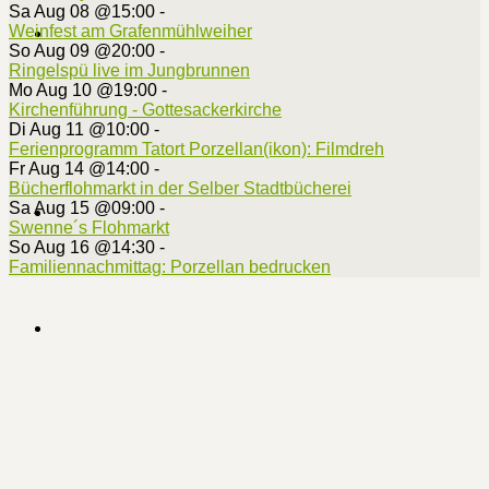
Sa Aug 08 @15:00
-
Weinfest am Grafenmühlweiher
So Aug 09 @20:00
-
Ringelspü live im Jungbrunnen
Mo Aug 10 @19:00
-
Kirchenführung - Gottesackerkirche
Di Aug 11 @10:00
-
Ferienprogramm Tatort Porzellan(ikon): Filmdreh
Fr Aug 14 @14:00
-
Bücherflohmarkt in der Selber Stadtbücherei
Sa Aug 15 @09:00
-
Swenne´s Flohmarkt
So Aug 16 @14:30
-
Familiennachmittag: Porzellan bedrucken