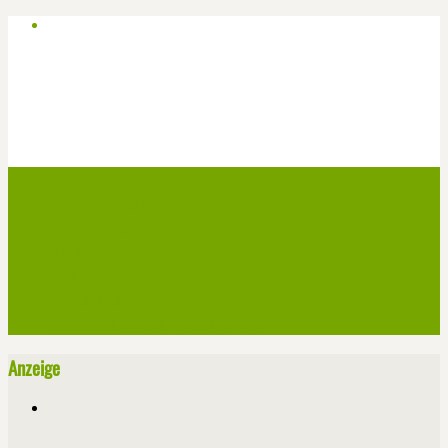
Start
Veranstaltungen
Theater-Tickets
Angebote
Werben
Pressemitteilung
Kontakt / Impressum / Datenschutz
Anzeige