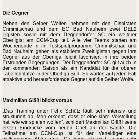
Die Gegner
Neben den Selber Wölfen nehmen mit den Eispiraten
Crimmitschau und dem EC Bad Nauheim zwei DEL2
Ligisten sowie mit dem Deggendorfer SC ein weiterer
Oberligist am CCM-Cup teil. Alle vier Teams starten am
Wochenende in ihr Testspielprogramm. Crimmitschau und
Bad Nauheim gehen als etablierte Zweitligisten gegen ihre
Gegner aus der Oberliga leicht favorisiert in ihre beiden
Erstrunden-Begegnungen. Der Deggendorfer SC gilt auch in
der kommenden Saison als ein Kandidat für die oberen
Tabellenplätze in der Oberliga Süd. So warten auf jeden Fall
attraktive und herausfordernde Gegner auf die Selber Wölfe.
Maximilian Gläßl blickt voraus
„Das Training unter Felix Schütz läuft sehr intensiv und
strukturiert ab. Man erkennt, dass er eine klare Vorstellung
hat, wie wir spielen wollen“, schildert Maximilian Gläßl seine
ersten
Eindrücke vom neuen Chef an der Bande. Die
Teilnahme am CCM-Cup ist für den Verteidiger eine
willkommene Ablenkung: „Da freue ich mich schon sehr