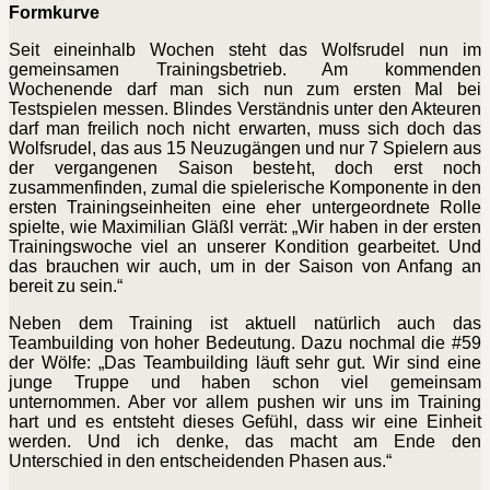
Formkurve
Seit eineinhalb Wochen steht das Wolfsrudel nun im
gemeinsamen Trainingsbetrieb. Am kommenden
Wochenende darf man sich nun zum ersten Mal bei
Testspielen messen. Blindes Verständnis unter den Akteuren
darf man freilich noch nicht erwarten, muss sich doch das
Wolfsrudel, das aus 15 Neuzugängen und nur 7 Spielern aus
der vergangenen Saison besteht, doch erst noch
zusammenfinden, zumal die spielerische Komponente in den
ersten Trainingseinheiten eine eher untergeordnete Rolle
spielte, wie Maximilian Gläßl verrät: „Wir haben in der ersten
Trainingswoche viel an unserer Kondition gearbeitet. Und
das brauchen wir auch, um in der Saison von Anfang an
bereit zu sein.“
Neben dem Training ist aktuell natürlich auch das
Teambuilding von hoher Bedeutung. Dazu nochmal die #59
der Wölfe: „Das Teambuilding läuft sehr gut. Wir sind eine
junge Truppe und haben schon viel gemeinsam
unternommen. Aber vor allem pushen wir uns im Training
hart und es entsteht dieses Gefühl, dass wir eine Einheit
werden. Und ich denke, das macht am Ende den
Unterschied in den entscheidenden Phasen aus.“