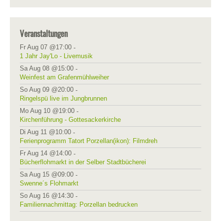
Veranstaltungen
Fr Aug 07 @17:00
-
1 Jahr Jay'Lo - Livemusik
Sa Aug 08 @15:00
-
Weinfest am Grafenmühlweiher
So Aug 09 @20:00
-
Ringelspü live im Jungbrunnen
Mo Aug 10 @19:00
-
Kirchenführung - Gottesackerkirche
Di Aug 11 @10:00
-
Ferienprogramm Tatort Porzellan(ikon): Filmdreh
Fr Aug 14 @14:00
-
Bücherflohmarkt in der Selber Stadtbücherei
Sa Aug 15 @09:00
-
Swenne´s Flohmarkt
So Aug 16 @14:30
-
Familiennachmittag: Porzellan bedrucken