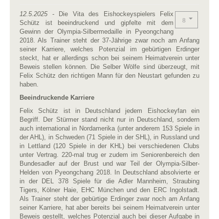
12.5.2025
- Die Vita des Eishockeyspielers Felix
Schütz ist beeindruckend und gipfelte mit dem
Gewinn der Olympia-Silbermedaille in Pyeongchang
2018. Als Trainer steht der 37-Jährige zwar noch am Anfang
seiner Karriere, welches Potenzial im gebürtigen Erdinger
steckt, hat er allerdings schon bei seinem Heimatverein unter
Beweis stellen können. Die Selber Wölfe sind überzeugt, mit
Felix Schütz den richtigen Mann für den Neustart gefunden zu
haben.
Beeindruckende Karriere
Felix Schütz ist in Deutschland jedem Eishockeyfan ein
Begriff. Der Stürmer stand nicht nur in Deutschland, sondern
auch international in Nordamerika (unter anderem 153 Spiele in
der AHL), in Schweden (71 Spiele in der SHL), in Russland und
in Lettland (120 Spiele in der KHL) bei verschiedenen Clubs
unter Vertrag. 220-mal trug er zudem im Seniorenbereich den
Bundesadler auf der Brust und war Teil der Olympia-Silber-
Helden von Pyeongchang 2018. In Deutschland absolvierte er
in der DEL 378 Spiele für die Adler Mannheim, Straubing
Tigers, Kölner Haie, EHC München und den ERC Ingolstadt.
Als Trainer steht der gebürtige Erdinger zwar noch am Anfang
seiner Karriere, hat aber bereits bei seinem Heimatverein unter
Beweis gestellt, welches Potenzial auch bei dieser Aufgabe in