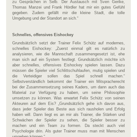
zu Gesprächen in Selb. Der Austausch mit Sven Gerike,
Thomas Manzei und Frank Hördler hat mir ein gutes Gefühl
gegeben. Zudem gefällt mir die kleine Stadt, die tolle
Umgebung und der Standort an sich.“
Schnelles, offensives Eishockey
Grundsätzlich setzt der Trainer Felix Schütz auf modernes,
schnelles Eishockey: „Zuerst einmal gilt es natürlich zu
analysieren, wie die Mannschaft zusammengesetzt ist, ehe
man sich auf ein System festlegt. Grundsätzlich möchte ich
aber schnelles, offensives Eishockey spielen lassen. Dazu
müssen die Spieler viel Schlittschuhlaufen, mutig spielen und
die
Verteidiger sollen das Spiel schnell machen.“
Selbstverständlich bekommt der Trainer ein Mitspracherecht
bei der Zusammensetzung seines Kaders, um dann auch das
Material zur Verfügung zu haben, um seine Philosophie
umsetzen zu können. Was erwartet Felix Schütz von seinen
Akteuren auf dem Eis? „Grundsätzlich gehe ich davon aus,
dass jeder Spieler das Beste aus sich rausholen und Erfolg
haben will. Dann liegt es an mir als Trainer, die Stärken und
Schwächen der Spieler zu sehen, die Spieler besser zu
machen und ein Team zu formen. Da steckt auch viel
Psychologie drin. Als guter Trainer muss man mit Menschen
umgehen können.“