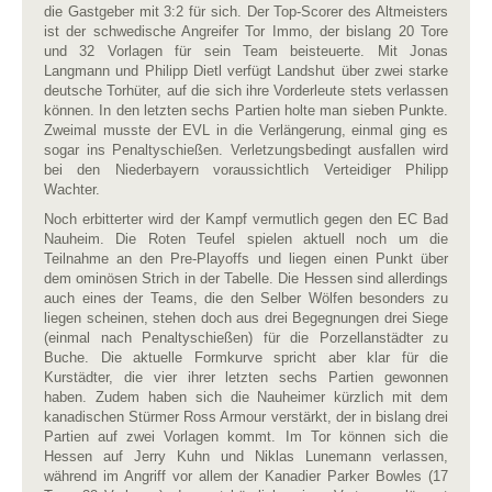
die Gastgeber mit 3:2 für sich. Der Top-Scorer des Altmeisters
ist der schwedische Angreifer Tor Immo, der bislang 20 Tore
und 32 Vorlagen für sein Team beisteuerte. Mit Jonas
Langmann und Philipp Dietl verfügt Landshut über zwei starke
deutsche Torhüter, auf die sich ihre Vorderleute stets verlassen
können. In den letzten sechs Partien holte man sieben Punkte.
Zweimal musste der EVL in die Verlängerung, einmal ging es
sogar ins Penaltyschießen. Verletzungsbedingt ausfallen wird
bei den Niederbayern voraussichtlich Verteidiger Philipp
Wachter.
Noch erbitterter wird der Kampf vermutlich gegen den EC Bad
Nauheim. Die Roten Teufel spielen aktuell noch um die
Teilnahme an den Pre-Playoffs und liegen einen Punkt über
dem ominösen Strich in der Tabelle. Die Hessen sind allerdings
auch eines der Teams, die den Selber Wölfen besonders zu
liegen scheinen, stehen doch aus drei Begegnungen drei Siege
(einmal nach Penaltyschießen) für die Porzellanstädter zu
Buche. Die aktuelle Formkurve spricht aber klar für die
Kurstädter, die vier ihrer letzten sechs Partien gewonnen
haben. Zudem haben sich die Nauheimer kürzlich mit dem
kanadischen Stürmer Ross Armour verstärkt, der in bislang drei
Partien auf zwei Vorlagen kommt. Im Tor können sich die
Hessen auf Jerry Kuhn und Niklas Lunemann verlassen,
während im Angriff vor allem der Kanadier Parker Bowles (17