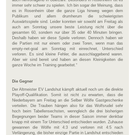
immer sehr schwer zu spielen. Ich bin sogar der Meinung, dass
es in Rosenheim über die ganze Liga hinweg wegen dem
Publikum und allem drumherum die schwierigsten
Auswärtsspiele sind. Leider konnten wir sowohl am Freitag als
auch am Sonntag unsere beste Leistung nicht über die
gesamten 60, sondern nur über 35 oder 40 Minuten bringen.
Deshalb haben wir diese Spiele verloren. Dennoch haben wir
die Partien mit nur einem oder zwei Toren, wenn man das
empty-net-goal am Sonntag mit einrechnet, Unterschied
verloren. Es sind kleine Fehler, die ausschlaggebend waren.
Aber wir sind bereit und haben an diesen Kleinigkeiten die
ganze Woche im Training gearbeitet.“
Die Gegner
Der Altmeister EV Landshut kämpft aktuell noch um die direkte
Playoff-Qualifikation. Somit ist nicht zu erwarten, dass die
Niederbayern am Freitag an die Selber Wölfe Gastgeschenke
verteilen. Die Trauben hängen also für das Wolfsrudel sehr
hoch beim Tabellensechsten, wenngleich die drei bisherigen
Begegnungen beider Teams in dieser Saison immer denkbar
knapp mit einem Tor Unterschied entschieden wurden. Zuhause
gewannen die Wölfe mit 4:3 und verloren mit 4:5 nach
Verlängerung, die bisher einzige Partie in Landshut entschieden