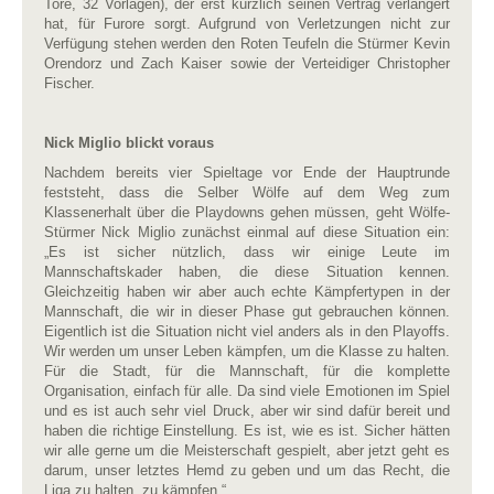
Tore, 32 Vorlagen), der erst kürzlich seinen Vertrag verlängert
hat, für Furore sorgt. Aufgrund von Verletzungen nicht zur
Verfügung stehen werden den Roten Teufeln die Stürmer Kevin
Orendorz und Zach Kaiser sowie der Verteidiger Christopher
Fischer.
Nick Miglio blickt voraus
Nachdem bereits vier Spieltage vor Ende der Hauptrunde
feststeht, dass die Selber Wölfe auf dem Weg zum
Klassenerhalt über die Playdowns gehen müssen, geht Wölfe-
Stürmer Nick Miglio zunächst einmal auf diese Situation ein:
„Es ist sicher nützlich, dass wir einige Leute im
Mannschaftskader haben, die diese Situation kennen.
Gleichzeitig haben wir aber auch echte Kämpfertypen in der
Mannschaft, die wir in dieser Phase gut gebrauchen können.
Eigentlich ist die Situation nicht viel anders als in den Playoffs.
Wir werden um unser Leben kämpfen, um die Klasse zu halten.
Für die Stadt, für die Mannschaft, für die komplette
Organisation, einfach für alle. Da sind viele Emotionen im Spiel
und es ist auch sehr viel Druck, aber wir sind dafür bereit und
haben die richtige Einstellung. Es ist, wie es ist. Sicher hätten
wir alle gerne um die Meisterschaft gespielt, aber jetzt geht es
darum, unser letztes Hemd zu geben und um das Recht, die
Liga zu halten, zu kämpfen.“