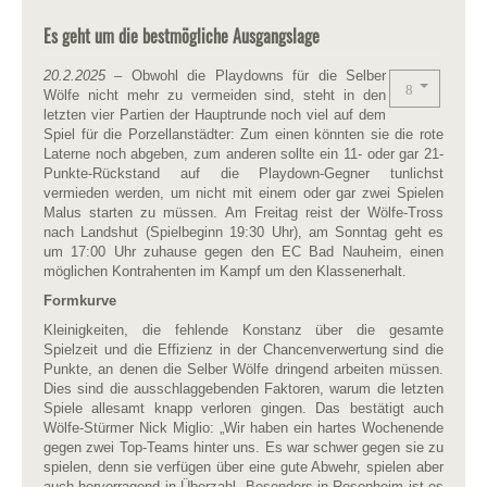
Es geht um die bestmögliche Ausgangslage
20.2.2025
– Obwohl die Playdowns für die Selber
Wölfe nicht mehr zu vermeiden sind, steht in den
letzten vier Partien der Hauptrunde noch viel auf dem
Spiel für die Porzellanstädter: Zum einen könnten sie die rote
Laterne noch abgeben, zum anderen sollte ein 11- oder gar 21-
Punkte-Rückstand auf die Playdown-Gegner tunlichst
vermieden werden, um nicht mit einem oder gar zwei Spielen
Malus starten zu müssen. Am Freitag reist der Wölfe-Tross
nach Landshut (Spielbeginn 19:30 Uhr), am Sonntag geht es
um 17:00 Uhr zuhause gegen den EC Bad Nauheim, einen
möglichen Kontrahenten im Kampf um den Klassenerhalt.
Formkurve
Kleinigkeiten, die fehlende Konstanz über die gesamte
Spielzeit und die Effizienz in der Chancenverwertung sind die
Punkte, an denen die Selber Wölfe dringend arbeiten müssen.
Dies sind die ausschlaggebenden Faktoren, warum die letzten
Spiele allesamt knapp verloren gingen. Das bestätigt auch
Wölfe-Stürmer Nick Miglio: „Wir haben ein hartes Wochenende
gegen zwei Top-Teams hinter uns. Es war schwer gegen sie zu
spielen, denn sie verfügen über eine gute Abwehr, spielen aber
auch hervorragend in Überzahl. Besonders in Rosenheim ist es