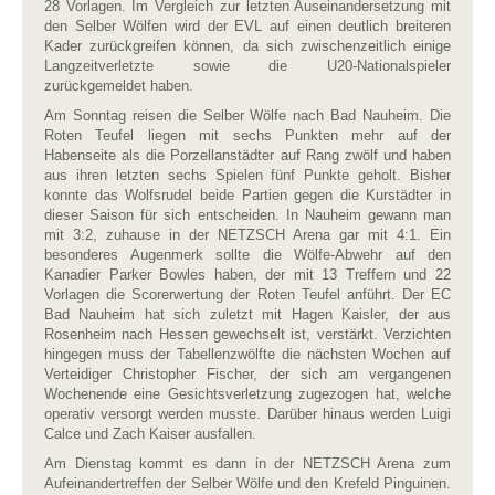
28 Vorlagen. Im Vergleich zur letzten Auseinandersetzung mit
den Selber Wölfen wird der EVL auf einen deutlich breiteren
Kader zurückgreifen können, da sich zwischenzeitlich einige
Langzeitverletzte sowie die U20-Nationalspieler
zurückgemeldet haben.
Am Sonntag reisen die Selber Wölfe nach Bad Nauheim. Die
Roten Teufel liegen mit sechs Punkten mehr auf der
Habenseite als die Porzellanstädter auf Rang zwölf und haben
aus ihren letzten sechs Spielen fünf Punkte geholt. Bisher
konnte das Wolfsrudel beide Partien gegen die Kurstädter in
dieser Saison für sich entscheiden. In Nauheim gewann man
mit 3:2, zuhause in der NETZSCH Arena gar mit 4:1. Ein
besonderes Augenmerk sollte die Wölfe-Abwehr auf den
Kanadier Parker Bowles haben, der mit 13 Treffern und 22
Vorlagen die Scorerwertung der Roten Teufel anführt. Der EC
Bad Nauheim hat sich zuletzt mit Hagen Kaisler, der aus
Rosenheim nach Hessen gewechselt ist, verstärkt. Verzichten
hingegen muss der Tabellenzwölfte die nächsten Wochen auf
Verteidiger Christopher Fischer, der sich am vergangenen
Wochenende eine Gesichtsverletzung zugezogen hat, welche
operativ versorgt werden musste. Darüber hinaus werden Luigi
Calce und Zach Kaiser ausfallen.
Am Dienstag kommt es dann in der NETZSCH Arena zum
Aufeinandertreffen der Selber Wölfe und den Krefeld Pinguinen.