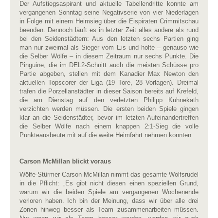
Der Aufstiegsaspirant und aktuelle Tabellendritte konnte am
vergangenen Sonntag seine Negativserie von vier Niederlagen
in Folge mit einem Heimsieg über die Eispiraten Crimmitschau
beenden. Dennoch läuft es in letzter Zeit alles andere als rund
bei den Seidenstädtern: Aus den letzten sechs Partien ging
man nur zweimal als Sieger vom Eis und holte – genauso wie
die Selber Wölfe – in diesem Zeitraum nur sechs Punkte. Die
Pinguine, die im DEL2-Schnitt auch die meisten Schüsse pro
Partie abgeben, stellen mit dem Kanadier Max Newton den
aktuellen Topscorer der Liga (19 Tore, 28 Vorlagen). Dreimal
trafen die Porzellanstädter in dieser Saison bereits auf Krefeld,
die am Dienstag auf den verletzten Philipp Kuhnekath
verzichten werden müssen. Die ersten beiden Spiele gingen
klar an die Seidenstädter, bevor im letzten Aufeinandertreffen
die Selber Wölfe nach einem knappen 2:1-Sieg die volle
Punkteausbeute mit auf die weite Heimfahrt nehmen konnten.
Carson McMillan blickt voraus
Wölfe-Stürmer Carson McMillan nimmt das gesamte Wolfsrudel
in die Pflicht: „Es gibt nicht diesen einen speziellen Grund,
warum wir die beiden Spiele am vergangenen Wochenende
verloren haben. Ich bin der Meinung, dass wir über alle drei
Zonen hinweg besser als Team zusammenarbeiten müssen.