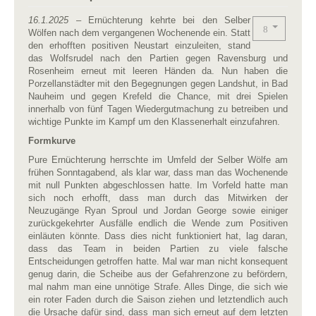
16.1.2025
– Ernüchterung kehrte bei den Selber
Wölfen nach dem vergangenen Wochenende ein. Statt
den erhofften positiven Neustart einzuleiten, stand
das Wolfsrudel nach den Partien gegen Ravensburg und
Rosenheim erneut mit leeren Händen da. Nun haben die
Porzellanstädter mit den Begegnungen gegen Landshut, in Bad
Nauheim und gegen Krefeld die Chance, mit drei Spielen
innerhalb von fünf Tagen Wiedergutmachung zu betreiben und
wichtige Punkte im Kampf um den Klassenerhalt einzufahren.
Formkurve
Pure Ernüchterung herrschte im Umfeld der Selber Wölfe am
frühen Sonntagabend, als klar war, dass man das Wochenende
mit null Punkten abgeschlossen hatte. Im Vorfeld hatte man
sich noch erhofft, dass man durch das Mitwirken der
Neuzugänge Ryan Sproul und Jordan George sowie einiger
zurückgekehrter Ausfälle endlich die Wende zum Positiven
einläuten könnte. Dass dies nicht funktioniert hat, lag daran,
dass das Team in beiden Partien zu viele falsche
Entscheidungen getroffen hatte. Mal war man nicht konsequent
genug darin, die Scheibe aus der Gefahrenzone zu befördern,
mal nahm man eine unnötige Strafe. Alles Dinge, die sich wie
ein roter Faden durch die Saison ziehen und letztendlich auch
die Ursache dafür sind, dass man sich erneut auf dem letzten