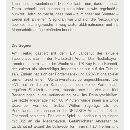
Tabellenplatz wiederfindet. Das Ziel lautet nun, dass sich das
Team schnell und nachhaltig stabilisiert sowie regelmäßig
punktet. Hoffnung macht, dass man – zumindest am Sonntag –
wieder nah an einem Sieg dran war und sich die Neuzugänge
über die Trainingswoche hinweg weiter akklimatisieren und ins
Mannschaftsgefüge einfinden konnten.
Die Gegner
Am Freitag gastiert mit dem EV Landshut der aktuelle
Tabellensechste in der NETZSCH Arena. Die Niederbayern
trennten sich im Laufe der Woche vom US-Boy Blake Bennett,
der zuletzt als überzähliger Importspieler nur auf der Tribüne
saß. Zudem hat sich der Förderlizenz- und U20-Nationalspieler
Simon Seidl einem US-Universitätsclub angeschlossen. Der
EVL hat in diesem Kalenderjahr noch keine Partie nach
regulärer Spielzeit verloren, musste aber bei vier aus fünf
Begegnungen in die Verlängerung bzw. ins Penaltyschießen.
Die letzte Niederlage nach 60 Minuten wurde ihnen am Ende
Dezember von den Selber Wölfen zugefügt, als die
Porzellanstädter zuhause in der NETZSCH Arena mit 4:3 die
Oberhand behielten. Das erste Spiel in Landshut ging hingen
mit 3:2 an die Niederbayern. Gefährlichster Angreifer bei
Landshut ist aktuell der Schwede Tor Immo mit 13 Treffern und