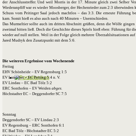
der Anschlusstreffer. Und weil Morris in der 17. Minute gleich zwei Selber V
Wiederanpfiff war es wieder Moosberger, der Hechenrieder zum 2:3 überwinden ko
Schuss vom Peitinger Saal jedoch machtlos – das 3:3. Die erneute Führung b
kam. Somit hieß es also auch nach 40 Minuten – Unentschieden.
Das Murmeltier sollte auch im dritten Abschnitt grüßen, denn die Wölfe gingen 
zweimal bitten ließ. Doch die Geschichte dieses Spiels hieß eben: Führung für 
wieder auf null stellen. Weil in der Folge gleich mehrere Überzahlsituationen au
Jared Mudryk den Zusatzpunkt mit dem 5:6.
Die weiteren Ergebnisse vom Wochenende
Freitag
EHV Schönheide – EV Regensburg 1:5
EV Landshut – EC Peiting 5:4 n. V.
EV Lindau – EC Bad Tölz 5:2
ERC Sonthofen – EV Weiden
abges.
Höchstadter EC – Deggendorfer SC 7:5
Sonntag
Deggendorfer SC – EV Lindau 2:3
EV Regensburg – ERC Sonthofen 6:1
EC Bad Tölz - Höchstadter EC 5:2