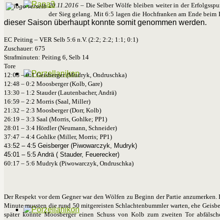
20.11.2016
– Die Selber Wölfe bleiben weiter in der Erfolgsspu
der Sieg gelang. Mit 6:5 lagen die Hochfranken am Ende beim 
dieser Saison überhaupt konnte somit genommen werden.
EC Peiting – VER Selb 5:6 n.V. (2:2; 2:2; 1:1; 0:1)
Zuschauer: 675
Strafminuten: Peiting 6, Selb 14
Tore
12:08 – 0:1 Geisberger (Mudryk, Ondruschka)
12:48 – 0:2 Moosberger (Kolb, Gare)
13:30 – 1:2 Stauder (Lautenbacher, Andrä)
16:59 – 2:2 Morris (Saal, Miller)
21:32 – 2:3 Moosberger (Dorr, Kolb)
26:19 – 3:3 Saal (Morris, Gohlke; PP1)
28:01 – 3:4 Hördler (Neumann, Schneider)
37:47 – 4:4 Gohlke (Miller, Morris; PP1)
43:
52 – 4:5 Geisberger (Piwowarczyk, Mudryk)
45:01 – 5:5 Andrä ( Stauder, Feuerecker)
60:17 – 5:6 Mudryk (Piwowarczyk, Ondruschka)
Der Respekt vor dem Gegner war den Wölfen zu Beginn der Partie anzumerken. Den
Minute mussten die rund 50 mitgereisten Schlachtenbummler warten, ehe Geisb
später konnte Moosberger einen Schuss von Kolb zum zweiten Tor abfälsch