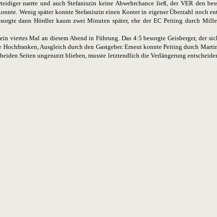
erteidiger narrte und auch Stefaniszin keine Abwehrchance ließ, der VER den be
nnte. Wenig später konnte Stefaniszin einen Konter in eigener Überzahl noch ent
esorgte dann Hördler kaum zwei Minuten später, ehe der EC Peiting durch Mill
ein viertes Mal an diesem Abend in Führung. Das 4:5 besorgte Geisberger, der sic
die Hochfranken, Ausgleich durch den Gastgeber. Erneut konnte Peiting durch Marti
f beiden Seiten ungenutzt blieben, musste letztendlich die Verlängerung entscheid