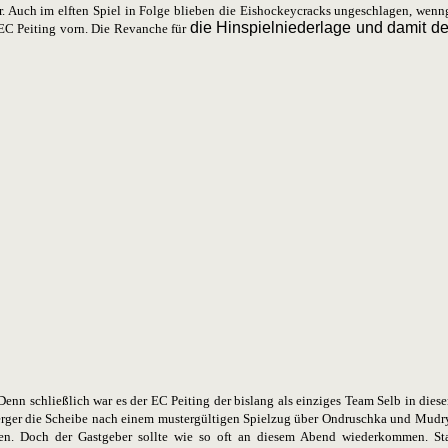
r. Auch im elften Spiel in Folge blieben die Eishockeycracks ungeschlagen, wenng
die Hinspielniederlage und damit de
EC Peiting vorn. Die Revanche für
n schließlich war es der EC Peiting der bislang als einziges Team Selb in diese
erger die Scheibe nach einem mustergültigen Spielzug über Ondruschka und Mud
en. Doch der Gastgeber sollte wie so oft an diesem Abend wiederkommen. St