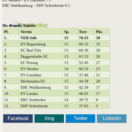
EV Weiden – EV Landshut 7:1
EHC Waldkraiburg – EHV Schönheide 6:1
Die aktuelle Tabelle
Pl.
Verein
Sp.
Tore
Pkt.
1.
VER Selb
15
76:33
39
2.
EV Regensburg
15
66:33
33
3.
EC Bad Tölz
15
60:36
29
4.
Deggendorfer SC
15
61:53
28
5.
EC Peiting
15
52:45
27
6.
EV Weiden
14
60:53
23
7.
EV Landshut
15
37:46
21
8.
Höchstadter EC
15
44:59
20
9.
EHC Waldkraiburg
15
42:59
17
10.
EV Lindau
15
40:63
17
11.
ERC Sonthofen
14
39:72
8
12.
EHV Schönheide
15
37:65
5
Facebook
Xing
Twitter
LinkedIn