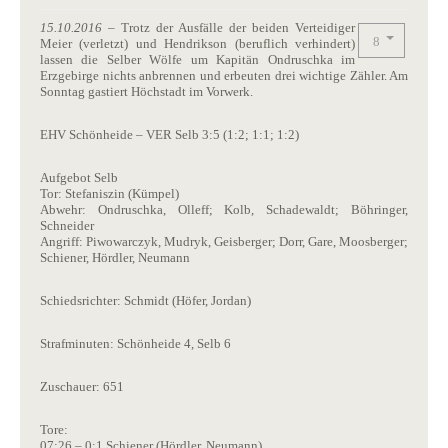
15.10.2016
– Trotz der Ausfälle der beiden Verteidiger
Meier (verletzt) und Hendrikson (beruflich verhindert)
lassen die Selber Wölfe um Kapitän Ondruschka im
Erzgebirge nichts anbrennen und erbeuten drei wichtige Zähler. Am
Sonntag gastiert Höchstadt im Vorwerk.
EHV Schönheide – VER Selb 3:5 (1:2; 1:1; 1:2)
Aufgebot Selb
Tor: Stefaniszin (Kümpel)
Abwehr: Ondruschka, Olleff; Kolb, Schadewaldt; Böhringer,
Schneider
Angriff: Piwowarczyk, Mudryk, Geisberger; Dorr, Gare, Moosberger;
Schiener, Hördler, Neumann
Schiedsrichter: Schmidt (Höfer, Jordan)
Strafminuten: Schönheide 4, Selb 6
Zuschauer: 651
Tore:
07:26 – 0:1 Schiener (Hördler, Neumann)