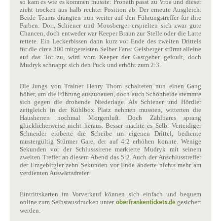
so kam es wie es kommen musste: Pronath passt zu Vrba und dieser
zieht trocken aus halb rechter Position ab. Der erneute Ausgleich.
Beide Teams drängten nun weiter auf den Führungstreffer für ihre
Farben. Dorr, Schiener und Moosberger erspielten sich zwar gute
Chancen, doch entweder war Keeper Braun zur Stelle oder die Latte
rettete. Ein Leckerbissen dann kurz vor Ende des zweiten Drittels
für die circa 300 mitgereisten Selber Fans: Geisberger stürmt alleine
auf das Tor zu, wird vom Keeper der Gastgeber gefoult, doch
Mudryk schnappt sich den Puck und erhöht zum 2:3.
Die Jungs von Trainer Henry Thom schalteten nun einen Gang
höher, um die Führung auszubauen, doch auch Schönheide stemmte
sich gegen die drohende Niederlage. Als Schiener und Hördler
zeitgleich in der Kühlbox Platz nehmen mussten, witterten die
Hausherren nochmal Morgenluft. Doch Zählbares sprang
glücklicherweise nicht heraus. Besser machte es Selb: Verteidiger
Schneider eroberte die Scheibe im eigenen Drittel, bediente
mustergültig Stürmer Gare, der auf 4:2 erhöhen konnte. Wenige
Sekunden vor der Schlusssirene markierte Mudryk mit seinem
zweiten Treffer an diesem Abend das 5:2. Auch der Anschlusstreffer
der Erzgebirgler zehn Sekunden vor Ende änderte nichts mehr am
verdienten Auswärtsdreier.
Eintrittskarten im Vorverkauf können sich einfach und bequem
online zum Selbstausdrucken unter
gesichert
oberfrankentickets.de
werden.