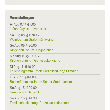
Veranstaltungen
Fr Aug 07 @17:00
-
1 Jahr Jay'Lo - Livemusik
Sa Aug 08 @15:00
-
Weinfest am Grafenmühlweiher
So Aug 09 @20:00
-
Ringelspü live im Jungbrunnen
Mo Aug 10 @19:00
-
Kirchenführung - Gottesackerkirche
Di Aug 11 @10:00
-
Ferienprogramm Tatort Porzellan(ikon): Filmdreh
Fr Aug 14 @14:00
-
Bücherflohmarkt in der Selber Stadtbücherei
Sa Aug 15 @09:00
-
Swenne´s Flohmarkt
So Aug 16 @14:30
-
Familiennachmittag: Porzellan bedrucken