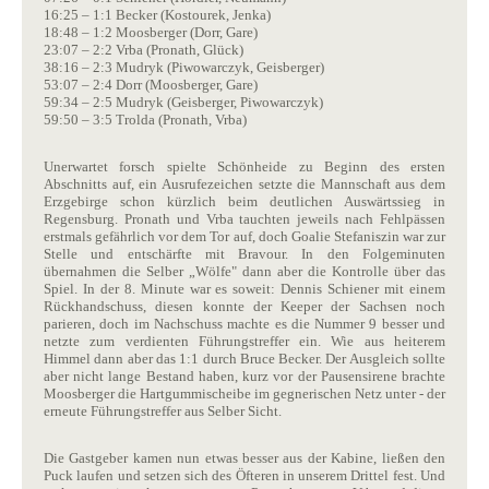
16:25 – 1:1 Becker (Kostourek, Jenka)
18:48 – 1:2 Moosberger (Dorr, Gare)
23:07 – 2:2 Vrba (Pronath, Glück)
38:16 – 2:3 Mudryk (Piwowarczyk, Geisberger)
53:07 – 2:4 Dorr (Moosberger, Gare)
59:34 – 2:5 Mudryk (Geisberger, Piwowarczyk)
59:50 – 3:5 Trolda (Pronath, Vrba)
Unerwartet forsch spielte Schönheide zu Beginn des ersten
Abschnitts auf, ein Ausrufezeichen setzte die Mannschaft aus dem
Erzgebirge schon kürzlich beim deutlichen Auswärtssieg in
Regensburg. Pronath und Vrba tauchten jeweils nach Fehlpässen
erstmals gefährlich vor dem Tor auf, doch Goalie Stefaniszin war zur
Stelle und entschärfte mit Bravour. In den Folgeminuten
übernahmen die Selber „Wölfe" dann aber die Kontrolle über das
Spiel. In der 8. Minute war es soweit: Dennis Schiener mit einem
Rückhandschuss, diesen konnte der Keeper der Sachsen noch
parieren, doch im Nachschuss machte es die Nummer 9 besser und
netzte zum verdienten Führungstreffer ein. Wie aus heiterem
Himmel dann aber das 1:1 durch Bruce Becker. Der Ausgleich sollte
aber nicht lange Bestand haben, kurz vor der Pausensirene brachte
Moosberger die Hartgummischeibe im gegnerischen Netz unter - der
erneute Führungstreffer aus Selber Sicht.
Die Gastgeber kamen nun etwas besser aus der Kabine, ließen den
Puck laufen und setzen sich des Öfteren in unserem Drittel fest. Und