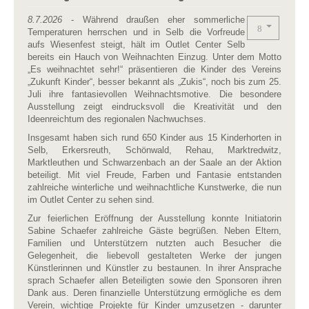
8.7.2026
- Während draußen eher sommerliche
Temperaturen herrschen und in Selb die Vorfreude
aufs Wiesenfest steigt, hält im Outlet Center Selb
bereits ein Hauch von Weihnachten Einzug. Unter dem Motto
„Es weihnachtet sehr!“ präsentieren die Kinder des Vereins
„Zukunft Kinder“, besser bekannt als „Zukis“, noch bis zum 25.
Juli ihre fantasievollen Weihnachtsmotive. Die besondere
Ausstellung zeigt eindrucksvoll die Kreativität und den
Ideenreichtum des regionalen Nachwuchses.
Insgesamt haben sich rund 650 Kinder aus 15 Kinderhorten in
Selb, Erkersreuth, Schönwald, Rehau, Marktredwitz,
Marktleuthen und Schwarzenbach an der Saale an der Aktion
beteiligt. Mit viel Freude, Farben und Fantasie entstanden
zahlreiche winterliche und weihnachtliche Kunstwerke, die nun
im Outlet Center zu sehen sind.
Zur feierlichen Eröffnung der Ausstellung konnte Initiatorin
Sabine Schaefer zahlreiche Gäste begrüßen. Neben Eltern,
Familien und Unterstützern nutzten auch Besucher die
Gelegenheit, die liebevoll gestalteten Werke der jungen
Künstlerinnen und Künstler zu bestaunen. In ihrer Ansprache
sprach Schaefer allen Beteiligten sowie den Sponsoren ihren
Dank aus. Deren finanzielle Unterstützung ermögliche es dem
Verein, wichtige Projekte für Kinder umzusetzen - darunter