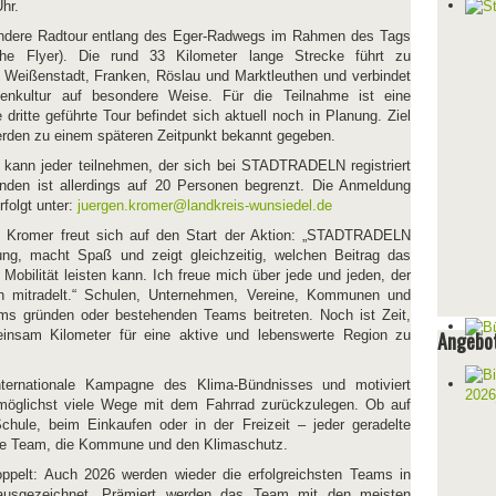
hr.
ondere Radtour entlang des Eger-Radwegs im Rahmen des Tags
ehe Flyer). Die rund 33 Kilometer lange Strecke führt zu
 Weißenstadt, Franken, Röslau und Marktleuthen und verbindet
enkultur auf besondere Weise. Für die Teilnahme ist eine
 dritte geführte Tour befindet sich aktuell noch in Planung. Ziel
erden zu einem späteren Zeitpunkt bekannt gegeben.
 kann jeder teilnehmen, der sich bei STADTRADELN registriert
enden ist allerdings auf 20 Personen begrenzt. Die Anmeldung
folgt unter:
juergen.kromer@landkreis-wunsiedel.de
 Kromer freut sich auf den Start der Aktion: „STADTRADELN
ng, macht Spaß und zeigt gleichzeitig, welchen Beitrag das
 Mobilität leisten kann. Ich freue mich über jede und jeden, der
mitradelt.“ Schulen, Unternehmen, Vereine, Kommunen und
s gründen oder bestehenden Teams beitreten. Noch ist Zeit,
nsam Kilometer für eine aktive und lebenswerte Region zu
Angebot
ernationale Kampagne des Klima-Bündnisses und motiviert
möglichst viele Wege mit dem Fahrrad zurückzulegen. Ob auf
hule, beim Einkaufen oder in der Freizeit – jeder geradelte
ene Team, die Kommune und den Klimaschutz.
oppelt: Auch 2026 werden wieder die erfolgreichsten Teams in
 ausgezeichnet. Prämiert werden das Team mit den meisten