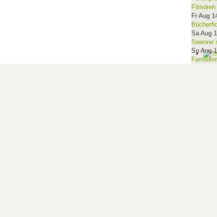
Filmdreh
Fr Aug 1
Bücherfl
Sa Aug 
Swenne´s
So Aug 
Familien