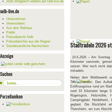
2026 erfolgreich werben auf selb-live.de
selb-live.de
Unternehmen
Vereinsleben
Aus dem Rathaus
Politik
Polizeibericht Selb
Polizeiberichte aus der Region
Stadtradeln 2026 s
Standesamtliche Nachrichten
Anzeige
10.6.2026
– Am Sonntag ge
Kilometer sammeln, gemein
setzen. Wer noch nicht dabe
mitradeln.
Suchen
Neben dem Wettbewerb war
Suchen
Teilnehmenden. Den Aufta
...
Eröffnungstour rund um Mark
rund 33 Kilometer lange 
Porzellanikon
Rügersgrün, Holzmühle, 
Campingplatz Heidelheim. D
geplant. Die Rückfahrt e
Thiersheim, wo zum Abschlu