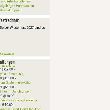
 und Arbeitsstellen im
telgebirge / Hochfranken
ebook-Gruppe)
estrechner
Selber Wiesenfest 2027 sind es
iesenfest
altungen
7 @17:00
-
ay'Lo - Livemusik
08 @15:00
-
 am Grafenmühlweiher
09 @20:00
-
ü live im Jungbrunnen
10 @19:00
-
ührung - Gottesackerkirche
1 @10:00
-
ogramm Tatort Porzellan(ikon):