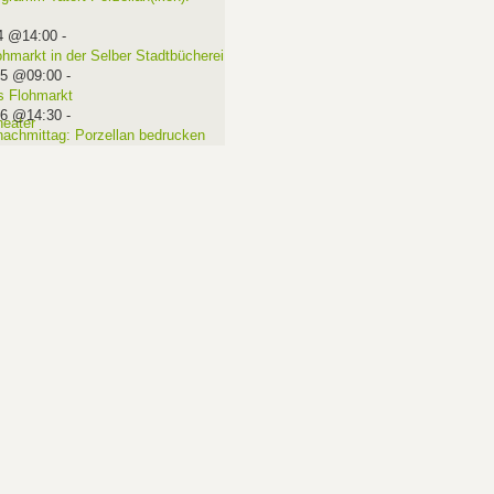
4 @14:00
-
ohmarkt in der Selber Stadtbücherei
15 @09:00
-
 Flohmarkt
16 @14:30
-
nachmittag: Porzellan bedrucken