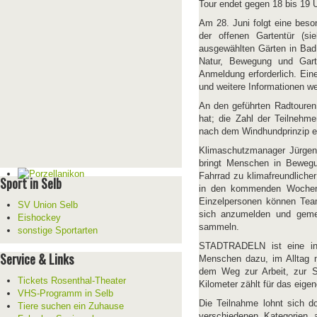
Tour endet gegen 18 bis 19 U
Am 28. Juni folgt eine bes
der offenen Gartentür (si
ausgewählten Gärten in Bad
Natur, Bewegung und Gart
Anmeldung erforderlich. Eine
und weitere Informationen w
An den geführten Radtouren
hat; die Zahl der Teilnehm
nach dem Windhundprinzip er
Klimaschutzmanager Jürgen
bringt Menschen in Bewegu
Fahrrad zu klimafreundlicher
Sport in Selb
in den kommenden Wochen 
Einzelpersonen können Team
SV Union Selb
sich anzumelden und gemei
Eishockey
sammeln.
sonstige Sportarten
STADTRADELN ist eine int
Service & Links
Menschen dazu, im Alltag 
dem Weg zur Arbeit, zur Sc
Tickets Rosenthal-Theater
Kilometer zählt für das eig
VHS-Programm in Selb
Die Teilnahme lohnt sich d
Tiere suchen ein Zuhause
verschiedenen Kategorien