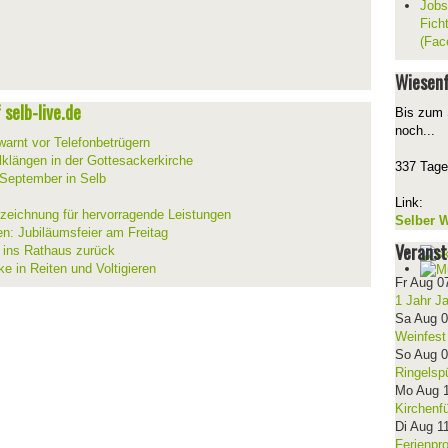
Jobs
Fich
(Fac
Wiesenf
selb-live.de
Bis zum 
noch...
warnt vor Telefonbetrügern
lklängen in der Gottesackerkirche
337 Tage
 September in Selb
Link:
szeichnung für hervorragende Leistungen
Selber W
en: Jubiläumsfeier am Freitag
Veranst
t ins Rathaus zurück
ke in Reiten und Voltigieren
Fr Aug 0
1 Jahr J
Sa Aug 
Weinfest
So Aug 
Ringelsp
Mo Aug 
Kirchenf
Di Aug 1
Ferienpr