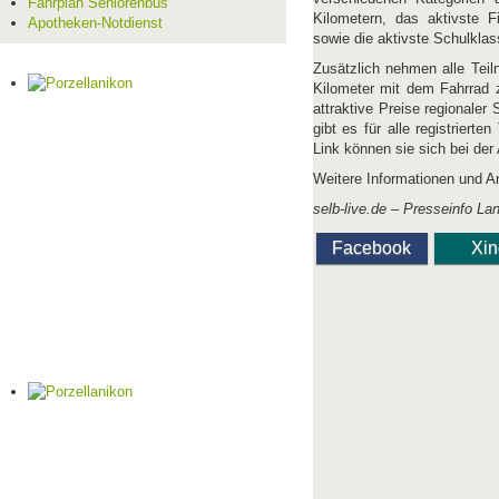
Fahrplan Seniorenbus
Kilometern, das aktivste F
Apotheken-Notdienst
sowie die aktivste Schulklas
Zusätzlich nehmen alle Tei
Kilometer mit dem Fahrrad z
attraktive Preise regionale
gibt es für alle registriert
Link können sie sich bei de
Weitere Informationen und A
selb-live.de –
Presseinfo La
Facebook
Xi