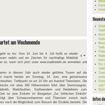
What
Fac
Inst
Neueste
Klin
Tele
Kirc
Gott
tartet am Wochenende
Blut
Selb
Poli
ht es los: Vom 14. Juni bis 4. Juli heißt es wieder
Nadi
sam radeln und ein Zeichen für nachhaltige Mobilität
herv
i ist, kann sich jetzt unter www.stadtradeln.de anmelden und
Ein 
Jubi
ten in diesem Jahr auch wieder geführte Touren auf die
Tour
kt macht bereits am Sonntag, 14. Juni, eine gemeinsame
zurü
tleuthen. Treffpunkt ist um 14 Uhr am Autohof Thiersheim. Die
Ferie
Strecke mit etwa 340 Höhenmetern führt über Stemmasgrün,
und V
Habnith, Marktleuthen, Großwendern und Heidelheim zum
Somm
ort ist eine Einkehr im Biergarten „Zur fröhlichen Einkehr“
Infos d
rfolgt über Schwarzenhammer und Thierstein zurück nach
ss noch die Möglichkeit zum Besuch der Eisdiele besteht. Die