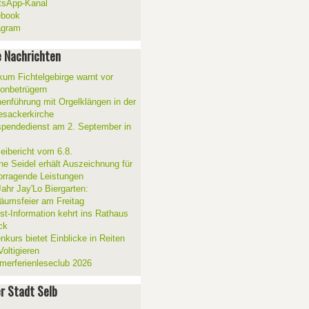
sApp-Kanal
ebook
agram
 Nachrichten
ikum Fichtelgebirge warnt vor
fonbetrügern
henführung mit Orgelklängen in der
esackerkirche
spendedienst am 2. September in
zeibericht vom 6.8.
ne Seidel erhält Auszeichnung für
orragende Leistungen
Jahr Jay'Lo Biergarten:
läumsfeier am Freitag
ist-Information kehrt ins Rathaus
ck
nkurs bietet Einblicke in Reiten
oltigieren
erferienleseclub 2026
er Stadt Selb