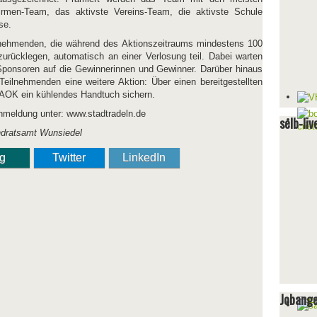
irmen-Team, das aktivste Vereins-Team, die aktivste Schule
se.
lnehmenden, die während des Aktionszeitraums mindestens 100
urücklegen, automatisch an einer Verlosung teil. Dabei warten
r Sponsoren auf die Gewinnerinnen und Gewinner. Darüber hinaus
en Teilnehmenden eine weitere Aktion: Über einen bereitgestellten
r AOK ein kühlendes Handtuch sichern.
nmeldung unter: www.stadtradeln.de
selb-liv
ndratsamt Wunsiedel
ng
Twitter
LinkedIn
Jobang