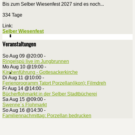
Bis zum Selber Wiesenfest 2027 sind es noch...
334 Tage
Link:
Selber Wiesenfest
Veranstaltungen
So Aug 09 @20:00
-
Ringelspü live im Jungbrunnen
Mo Aug 10 @19:00
-
Kirchenführung - Gottesackerkirche
Di Aug 11 @10:00
-
Ferienprogramm Tatort Porzellan(ikon): Filmdreh
Fr Aug 14 @14:00
-
Bücherflohmarkt in der Selber Stadtbücherei
Sa Aug 15 @09:00
-
Swenne´s Flohmarkt
So Aug 16 @14:30
-
Familiennachmittag: Porzellan bedrucken