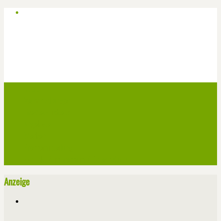
Start
Veranstaltungen
Theater-Tickets
Angebote
Werben
Pressemitteilung
Kontakt / Impressum / Datenschutz
Anzeige