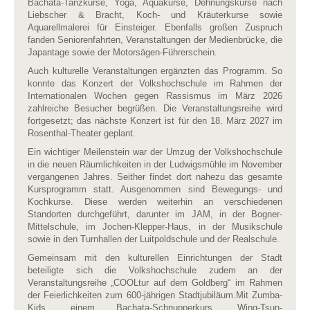
Bachata-Tanzkurse, Yoga, Aquakurse, Dehnungskurse nach
Liebscher & Bracht, Koch- und Kräuterkurse sowie
Aquarellmalerei für Einsteiger. Ebenfalls großen Zuspruch
fanden Seniorenfahrten, Veranstaltungen der Medienbrücke, die
Japantage sowie der Motorsägen-Führerschein.
Auch kulturelle Veranstaltungen ergänzten das Programm. So
konnte das Konzert der Volkshochschule im Rahmen der
Internationalen Wochen gegen Rassismus im März 2026
zahlreiche Besucher begrüßen. Die Veranstaltungsreihe wird
fortgesetzt; das nächste Konzert ist für den 18. März 2027 im
Rosenthal-Theater geplant.
Ein wichtiger Meilenstein war der Umzug der Volkshochschule
in die neuen Räumlichkeiten in der Ludwigsmühle im November
vergangenen Jahres. Seither findet dort nahezu das gesamte
Kursprogramm statt. Ausgenommen sind Bewegungs- und
Kochkurse. Diese werden weiterhin an verschiedenen
Standorten durchgeführt, darunter im JAM, in der Bogner-
Mittelschule, im Jochen-Klepper-Haus, in der Musikschule
sowie in den Turnhallen der Luitpoldschule und der Realschule.
Gemeinsam mit den kulturellen Einrichtungen der Stadt
beteiligte sich die Volkshochschule zudem an der
Veranstaltungsreihe „COOLtur auf dem Goldberg“ im Rahmen
der Feierlichkeiten zum 600-jährigen Stadtjubiläum.Mit Zumba-
Kids, einem Bachata-Schnupperkurs, Wing-Tsun-