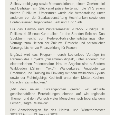
Selbstverteidigung sowie Mitmachaktionen, einem Gewinnspiel
und Beiträgen am Glücksrad präsentierte sich die VHS einem
breiten Publikum. Unterstützt wurde die Veranstaltung unter
anderem von der Sparkassenstiftung Hochfranken sowie den
Fördervereinen Jugendarbeit Selb und Kino Selb.
Für das Herbst- und Wintersemester 2026/27 kündigte Dr.
Relikowski 45 neue Kurse allein für den Standort Selb an. Das
Spektrum reicht von Pedelec-Fahrsicherheitstrainings über
Vorträge zum Heizen der Zukunft, Erbrecht und persönlicher
Vorsorge bis hin zu Finanzbildung für Frauen.
Ergänzt wird das Programm durch kostenlose Vorträge im
Rahmen des Projekts „zusammen digital“, unter anderem zur
elektronischen Patientenakte. Neu im Angebot sind außerdem
Waldbaden („Shinrin Yoku“), Wanderkurse, Angebote zu
Ernährung und Training im Einklang mit dem weiblichen Zyklus
sowie der Fichtelgebirgs-Kochtreff unter dem Motto „Kochen.
Ratschn. Zammhocken.“
„Mit den neuen Kursangeboten greifen wir aktuelle
gesellschaftliche Entwicklungen ebenso auf wie regionale
Themen und den Wunsch vieler Menschen nach lebenslangem
Lernen“, sagte Relikowski.
Der Anmeldebeginn für das Herbst- und Wintersemester
2026/27 ist am 12. August 2026.