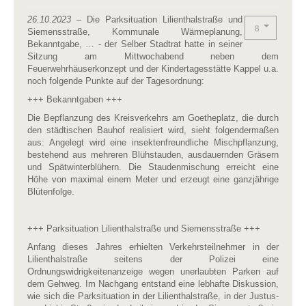
26.10.2023
– Die Parksituation Lilienthalstraße und
Siemensstraße, Kommunale Wärmeplanung,
Bekanntgabe, … - der Selber Stadtrat hatte in seiner
Sitzung am Mittwochabend neben dem
Feuerwehrhäuserkonzept und der Kindertagesstätte Kappel u.a.
noch folgende Punkte auf der Tagesordnung:
+++ Bekanntgaben +++
Die Bepflanzung des Kreisverkehrs am Goetheplatz, die durch
den städtischen Bauhof realisiert wird, sieht folgendermaßen
aus: Angelegt wird eine insektenfreundliche Mischpflanzung,
bestehend aus mehreren Blühstauden, ausdauernden Gräsern
und Spätwinterblühern. Die Staudenmischung erreicht eine
Höhe von maximal einem Meter und erzeugt eine ganzjährige
Blütenfolge.
+++ Parksituation Lilienthalstraße und Siemensstraße +++
Anfang dieses Jahres erhielten Verkehrsteilnehmer in der
Lilienthalstraße seitens der Polizei eine
Ordnungswidrigkeitenanzeige wegen unerlaubten Parken auf
dem Gehweg. Im Nachgang entstand eine lebhafte Diskussion,
wie sich die Parksituation in der Lilienthalstraße, in der Justus-