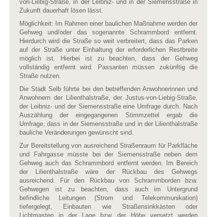
von-Liebig-Straße, in der Leibniz- und in der Siemensstraße in
Zukunft dauerhaft lösen lässt.
Möglichkeit: Im Rahmen einer baulichen Maßnahme werden der
Gehweg und/oder das sogenannte Schrammbord entfernt.
Hierdurch wird die Straße so weit verbreitert, dass das Parken
auf der Straße unter Einhaltung der erforderlichen Restbreite
möglich ist. Hierbei ist zu beachten, dass der Gehweg
vollständig entfernt wird. Passanten müssen zukünftig die
Straße nutzen.
Die Stadt Selb führte bei den betreffenden Anwohnerinnen und
Anwohnern der Lilienthalstraße, der Justus-von-Liebig-Straße,
der Leibniz- und der Siemensstraße eine Umfrage durch. Nach
Auszählung der eingegangenen Stimmzettel ergab die
Umfrage, dass in der Siemensstraße und in der Lilienthalstraße
bauliche Veränderungen gewünscht sind.
Zur Bereitstellung von ausreichend Straßenraum für Parkfläche
und Fahrgasse müsste bei der Siemensstraße neben dem
Gehweg auch das Schrammbord entfernt werden. Im Bereich
der Lilienthalstraße wäre der Rückbau des Gehwegs
ausreichend. Für den Rückbau von Schrammborden bzw.
Gehwegen ist zu beachten, dass auch im Untergrund
befindliche Leitungen (Strom und Telekommunikation)
tiefergelegt, Einbauten wie Straßensinkkästen oder
Lichtmasten in der Lage bzw. der Höhe versetzt werden