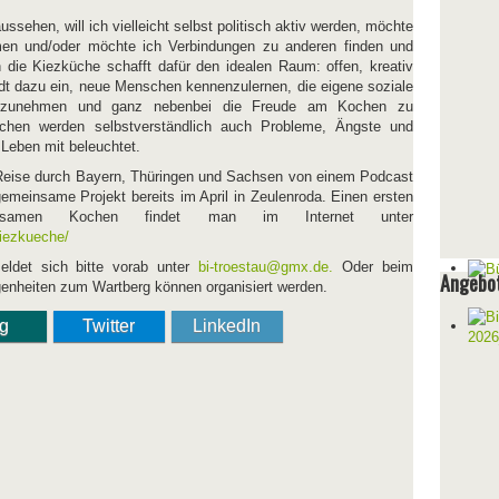
ussehen, will ich vielleicht selbst politisch aktiv werden, möchte
men und/oder möchte ich Verbindungen zu anderen finden und
 die Kiezküche schafft dafür den idealen Raum: offen, kreativ
ädt dazu ein, neue Menschen kennenzulernen, die eigene soziale
rzunehmen und ganz nebenbei die Freude am Kochen zu
hen werden selbstverständlich auch Probleme, Ängste und
 Leben mit beleuchtet.
 Reise durch Bayern, Thüringen und Sachsen von einem Podcast
 gemeinsame Projekt bereits im April in Zeulenroda. Einen ersten
nsamen Kochen findet man im Internet unter
kiezkueche/
ldet sich bitte vorab unter
bi-troestau@gmx.de
.
Oder beim
Angebot
egenheiten zum Wartberg können organisiert werden.
ng
Twitter
LinkedIn