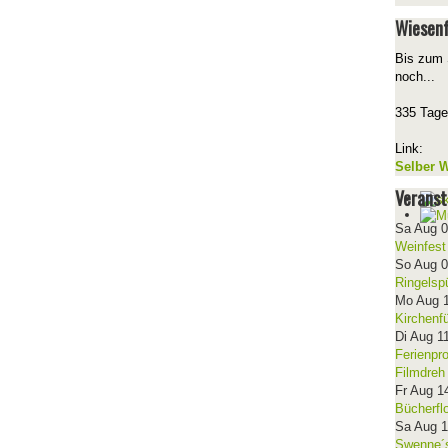
Wiesenf
Bis zum 
noch...
335 Tage
Link:
Selber W
Veranst
Sa Aug 
Weinfest
So Aug 
Ringelsp
Mo Aug 
Kirchenf
Di Aug 1
Ferienpr
Filmdreh
Fr Aug 1
Bücherfl
Sa Aug 
Swenne´s