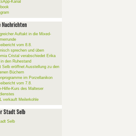
sApp-Kanal
ebook
agram
 Nachrichten
greicher Auftakt in die Mixed-
merrunde
zeibericht vom 8.8.
ienisch sprechen und üben
mia Cristal verabschiedet Erika
 in den Ruhestand
t Selb eröffnet Ausstellung zu den
enen Büchern
enprogramme im Porzellanikon
zeibericht vom 7.8.
e-Hilfe-Kurs des Malteser
sdienstes
 verkauft Meilerkohle
er Stadt Selb