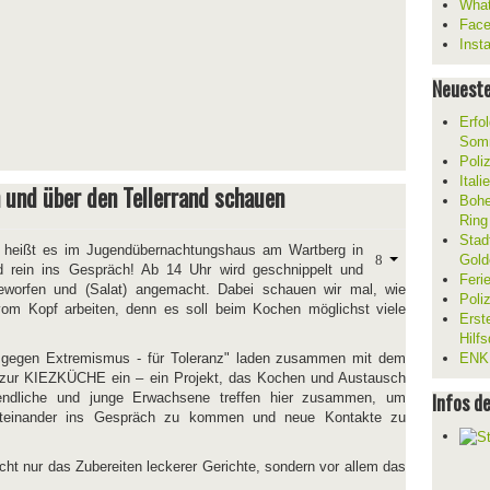
What
Fac
Inst
Neueste
Erfol
Som
Poli
Ital
und über den Tellerrand schauen
Bohe
Ring
Stad
 heißt es im Jugendübernachtungshaus am Wartberg in
Gold
 rein ins Gespräch! Ab 14 Uhr wird geschnippelt und
Feri
 geworfen und (Salat) angemacht. Dabei schauen wir mal, wie
Poli
om Kopf arbeiten, denn es soll beim Kochen möglichst viele
Erst
Hilf
au gegen Extremismus - für Toleranz" laden zusammen mit dem
ENKL
 zur KIEZKÜCHE ein – ein Projekt, das Kochen und Austausch
Infos d
gendliche und junge Erwachsene treffen hier zusammen, um
teinander ins Gespräch zu kommen und neue Kontakte zu
icht nur das Zubereiten leckerer Gerichte, sondern vor allem das