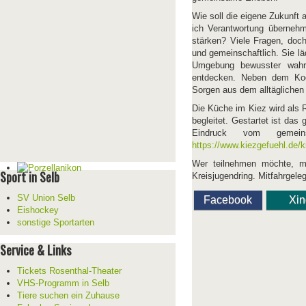
Wie soll die eigene Zukunft a
ich Verantwortung überneh
stärken? Viele Fragen, doch
und gemeinschaftlich. Sie l
Umgebung bewusster wah
entdecken. Neben dem Koc
Sorgen aus dem alltäglichen
Die Küche im Kiez wird als
begleitet. Gestartet ist das
Eindruck vom gemei
https://www.kiezgefuehl.de/
Wer teilnehmen möchte, me
Sport in Selb
Kreisjugendring. Mitfahrgel
SV Union Selb
Facebook
Xi
Eishockey
sonstige Sportarten
Service & Links
Tickets Rosenthal-Theater
VHS-Programm in Selb
Tiere suchen ein Zuhause