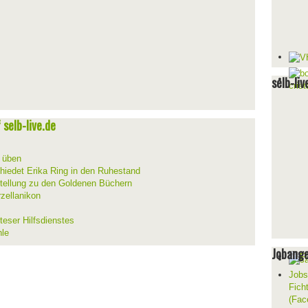
selb-liv
selb-live.de
d üben
hiedet Erika Ring in den Ruhestand
stellung zu den Goldenen Büchern
zellanikon
teser Hilfsdienstes
hle
Jobang
Jobs
Fich
(Fac