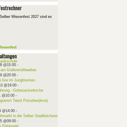
estrechner
Selber Wiesenfest 2027 sind es
iesenfest
altungen
08 @15:00
-
 am Grafenmühlweiher
09 @20:00
-
ü live im Jungbrunnen
10 @19:00
-
ührung - Gottesackerkirche
1 @10:00
-
ogramm Tatort Porzellan(ikon):
4 @14:00
-
ohmarkt in der Selber Stadtbücherei
15 @09:00
-
 Flohmarkt