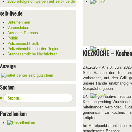
2026 erfolgreich werben auf selb-live.de
selb-live.de
Unternehmen
Vereinsleben
Aus dem Rathaus
Politik
Polizeibericht Selb
Polizeiberichte aus der Region
KIEZKÜCHE – Kochen 
Standesamtliche Nachrichten
Anzeige
2.6.2026
- Am 8. Juni 2026
Selb: Ran an den Topf und
vorbereitet, auf den Grill
unsere Hände unabhängig v
Suchen
Gespräche geben.
Suchen
Die "Bürgerintiative Tröst
...
Kreisjungendring Wunsiedel
miteinander verbindet. Ju
Porzellanikon
gemeinsam zu kochen, mi
knüpfen.
Im Mittelpunkt steht dabei n
gemeinsame Erleben: