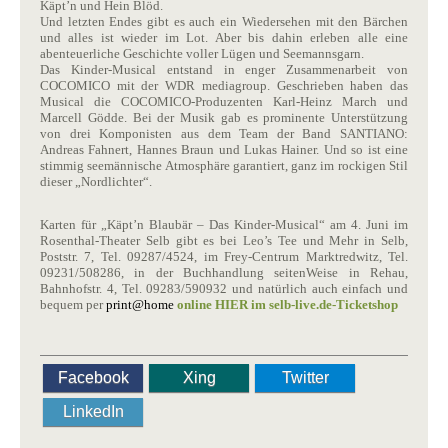
Käpt’n und Hein Blöd.
Und letzten Endes gibt es auch ein Wiedersehen mit den Bärchen
und alles ist wieder im Lot. Aber bis dahin erleben alle eine
abenteuerliche Geschichte voller Lügen und Seemannsgarn.
Das Kinder-Musical entstand in enger Zusammenarbeit von
COCOMICO mit der WDR mediagroup. Geschrieben haben das
Musical die COCOMICO-Produzenten Karl-Heinz March und
Marcell Gödde. Bei der Musik gab es prominente Unterstützung
von drei Komponisten aus dem Team der Band SANTIANO:
Andreas Fahnert, Hannes Braun und Lukas Hainer. Und so ist eine
stimmig seemännische Atmosphäre garantiert, ganz im rockigen Stil
dieser „Nordlichter“.
Karten für „Käpt’n Blaubär – Das Kinder-Musical“ am 4. Juni im
Rosenthal-Theater Selb gibt es bei Leo’s Tee und Mehr in Selb,
Poststr. 7, Tel. 09287/4524, im Frey-Centrum Marktredwitz, Tel.
09231/508286, in der Buchhandlung seitenWeise in Rehau,
Bahnhofstr. 4, Tel. 09283/590932 und natürlich auch einfach und
bequem per
print@home
online HIER im selb-live.de-Ticketshop
Facebook
Xing
Twitter
LinkedIn