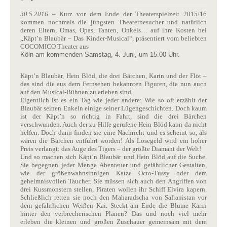
30.5.2016
– Kurz vor dem Ende der Theaterspielzeit 2015/16
kommen nochmals die jüngsten Theaterbesucher und natürlich
deren Eltern, Omas, Opas, Tanten, Onkels… auf ihre Kosten bei
„Käpt’n Blaubär – Das Kinder-Musical“, präsentiert vom beliebten
COCOMICO Theater aus
Köln am kommenden Samstag, 4. Juni, um 15.00 Uhr.
Käpt’n Blaubär, Hein Blöd, die drei Bärchen, Karin und der Flöt –
das sind die aus dem Fernsehen bekannten Figuren, die nun auch
auf den Musical-Bühnen zu erleben sind.
Eigentlich ist es ein Tag wie jeder andere: Wie so oft erzählt der
Blaubär seinen Enkeln einige seiner Lügengeschichten. Doch kaum
ist der Käpt’n so richtig in Fahrt, sind die drei Bärchen
verschwunden. Auch der zu Hilfe gerufene Hein Blöd kann da nicht
helfen. Doch dann finden sie eine Nachricht und es scheint so, als
wären die Bärchen entführt worden! Als Lösegeld wird ein hoher
Preis verlangt: das Auge des Tigers – der größte Diamant der Welt!
Und so machen sich Käpt’n Blaubär und Hein Blöd auf die Suche.
Sie begegnen jeder Menge Abenteuer und gefährlicher Gestalten,
wie der größenwahnsinnigen Katze Octo-Tussy oder dem
geheimnisvollen Taucher. Sie müssen sich auch den Angriffen von
drei Kussmonstern stellen, Piraten wollen ihr Schiff Elvira kapern.
Schließlich retten sie noch den Maharadscha von Safranistan vor
dem gefährlichen Weißen Kai. Steckt am Ende die Blume Karin
hinter den verbrecherischen Plänen? Das und noch viel mehr
erleben die kleinen und großen Zuschauer gemeinsam mit dem