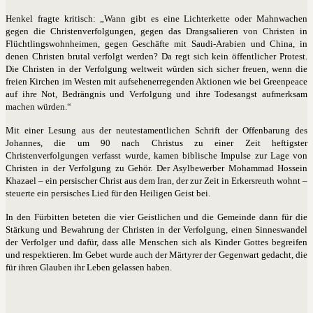
Henkel fragte kritisch: „Wann gibt es eine Lichterkette oder Mahnwachen
gegen die Christenverfolgungen, gegen das Drangsalieren von Christen in
Flüchtlingswohnheimen, gegen Geschäfte mit Saudi-Arabien und China, in
denen Christen brutal verfolgt werden? Da regt sich kein öffentlicher Protest.
Die Christen in der Verfolgung weltweit würden sich sicher freuen, wenn die
freien Kirchen im Westen mit aufsehenerregenden Aktionen wie bei Greenpeace
auf ihre Not, Bedrängnis und Verfolgung und ihre Todesangst aufmerksam
machen würden.“
Mit einer Lesung aus der neutestamentlichen Schrift der Offenbarung des
Johannes, die um 90 nach Christus zu einer Zeit heftigster
Christenverfolgungen verfasst wurde, kamen biblische Impulse zur Lage von
Christen in der Verfolgung zu Gehör. Der Asylbewerber Mohammad Hossein
Khazael – ein persischer Christ aus dem Iran, der zur Zeit in Erkersreuth wohnt –
steuerte ein persisches Lied für den Heiligen Geist bei.
In den Fürbitten beteten die vier Geistlichen und die Gemeinde dann für die
Stärkung und Bewahrung der Christen in der Verfolgung, einen Sinneswandel
der Verfolger und dafür, dass alle Menschen sich als Kinder Gottes begreifen
und respektieren. Im Gebet wurde auch der Märtyrer der Gegenwart gedacht, die
für ihren Glauben ihr Leben gelassen haben.