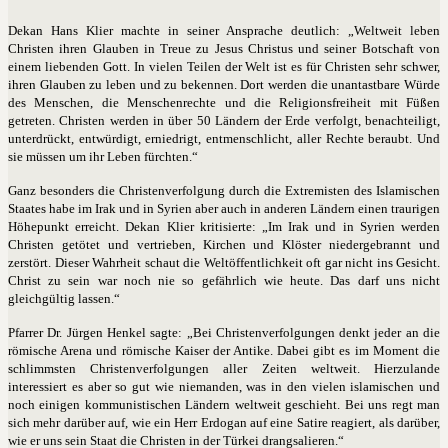
Dekan Hans Klier machte in seiner Ansprache deutlich: „Weltweit leben
Christen ihren Glauben in Treue zu Jesus Christus und seiner Botschaft von
einem liebenden Gott. In vielen Teilen der Welt ist es für Christen sehr schwer,
ihren Glauben zu leben und zu bekennen. Dort werden die unantastbare Würde
des Menschen, die Menschenrechte und die Religionsfreiheit mit Füßen
getreten. Christen werden in über 50 Ländern der Erde verfolgt, benachteiligt,
unterdrückt, entwürdigt, erniedrigt, entmenschlicht, aller Rechte beraubt. Und
sie müssen um ihr Leben fürchten.“
Ganz besonders die Christenverfolgung durch die Extremisten des Islamischen
Staates habe im Irak und in Syrien aber auch in anderen Ländern einen traurigen
Höhepunkt erreicht. Dekan Klier kritisierte: „Im Irak und in Syrien werden
Christen getötet und vertrieben, Kirchen und Klöster niedergebrannt und
zerstört. Dieser Wahrheit schaut die Weltöffentlichkeit oft gar nicht ins Gesicht.
Christ zu sein war noch nie so gefährlich wie heute. Das darf uns nicht
gleichgültig lassen.“
Pfarrer Dr. Jürgen Henkel sagte: „Bei Christenverfolgungen denkt jeder an die
römische Arena und römische Kaiser der Antike. Dabei gibt es im Moment die
schlimmsten Christenverfolgungen aller Zeiten weltweit. Hierzulande
interessiert es aber so gut wie niemanden, was in den vielen islamischen und
noch einigen kommunistischen Ländern weltweit geschieht. Bei uns regt man
sich mehr darüber auf, wie ein Herr Erdogan auf eine Satire reagiert, als darüber,
wie er uns sein Staat die Christen in der Türkei drangsalieren.“