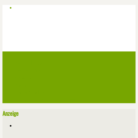
Start
Veranstaltungen
Theater-Tickets
Angebote
Werben
Pressemitteilung
Kontakt / Impressum / Datenschutz
Anzeige