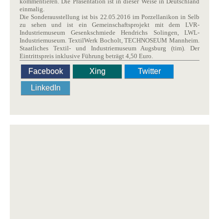
kommentieren. Die Präsentation ist in dieser Weise in Deutschland
einmalig.
Die Sonderausstellung ist bis 22.05.2016 im Porzellanikon in Selb
zu sehen und ist ein Gemeinschaftsprojekt mit dem LVR-
Industriemuseum Gesenkschmiede Hendrichs Solingen, LWL-
Industriemuseum. TextilWerk Bocholt, TECHNOSEUM Mannheim.
Staatliches Textil- und Industriemuseum Augsburg (tim). Der
Eintrittspreis inklusive Führung beträgt 4,50 Euro.
Facebook
Xing
Twitter
LinkedIn