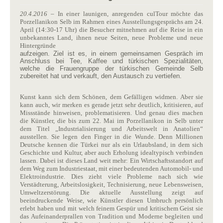
20.4.2016
– In einer launigen, anregenden culTour möchte das
Porzellanikon Selb im Rahmen eines Ausstellungsgesprächs am 24.
April (14:30-17 Uhr) die Besucher mitnehmen auf die Reise in ein
unbekanntes Land, ihnen neue Seiten, neue Probleme und neue
Hintergründe
aufzeigen. Ziel ist es, in einem gemeinsamen Gespräch im
Anschluss bei Tee, Kaffee und türkischen Spezialitäten,
welche die Frauengruppe der türkischen Gemeinde Selb
zubereitet hat und verkauft, den Austausch zu vertiefen.
Kunst kann sich dem Schönen, dem Gefälligen widmen. Aber sie
kann auch, wir merken es gerade jetzt sehr deutlich, kritisieren, auf
Missstände hinweisen, problematisieren. Und genau dies machen
die Künstler, die bis zum 22. Mai im Porzellanikon in Selb unter
dem Titel „Industrialisierung und Arbeitswelt in
Anatolien“
ausstellen. Sie legen den Finger in die Wunde. Denn Millionen
Deutsche kennen die Türkei nur als ein Urlaubsland, in dem sich
Geschichte und Kultur, aber auch Erholung idealtypisch verbinden
lassen. Dabei ist dieses Land weit mehr: Ein Wirtschaftsstandort auf
dem Weg zum Industriestaat, mit einer bedeutenden Automobil- und
Elektroindustrie. Dies zieht viele Probleme nach sich wie
Verstädterung, Arbeitslosigkeit, Technisierung, neue Lebensweisen,
Umweltzerstörung. Die aktuelle Ausstellung zeigt auf
beeindruckende Weise, wie Künstler diesen Umbruch persönlich
erlebt haben und mit welch feinem Gespür und kritischem Geist sie
das Aufeinanderprallen von Tradition und Moderne begleiten und