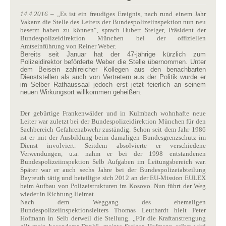
14.4.2016
– „Es ist ein freudiges Ereignis, nach rund einem Jahr
Vakanz die Stelle des Leiters der Bundespolizeiinspektion nun neu
besetzt haben zu können“, sprach Hubert Steiger, Präsident der
Bundespolizeidirektion München bei der offiziellen
Amtseinführung von Reiner Weber.
Bereits seit Januar hat der 47-jährige kürzlich zum
Polizeidirektor beförderte Weber die Stelle übernommen. Unter
dem Beisein zahlreicher Kollegen aus den benachbarten
Dienststellen als auch von Vertretern aus der Politik wurde er
im Selber Rathaussaal jedoch erst jetzt feierlich an seinem
neuen Wirkungsort willkommen geheißen.
Der gebürtige Frankenwälder und in Kulmbach wohnhafte neue
Leiter war zuletzt bei der Bundespolizeidirektion München für den
Sachbereich Gefahrenabwehr zuständig. Schon seit dem Jahr 1986
ist er mit der Ausbildung beim damaligen Bundesgrenzschutz im
Dienst involviert. Seitdem absolvierte er verschiedene
Verwendungen, u.a. nahm er bei der 1998 entstandenen
Bundespolizeiinspektion Selb Aufgaben im Leitungsbereich war.
Später war er auch sechs Jahre bei der Bundespolizeiabteilung
Bayreuth tätig und beteiligte sich 2012 an der EU-Mission EULEX
beim Aufbau von Polizeistrukturen im Kosovo. Nun führt der Weg
wieder in Richtung Heimat.
Nach dem Weggang des ehemaligen
Bundespolizeiinspektionsleiters Thomas Leuthardt hielt Peter
Hofmann in Selb derweil die Stellung. „Für die Kraftanstrengung