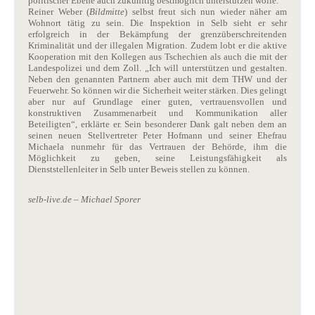
politischer Ebene auch zukünftig bestmöglich unterstützen wolle.
Reiner Weber (
Bildmitte
) selbst freut sich nun wieder näher am
Wohnort tätig zu sein. Die Inspektion in Selb sieht er sehr
erfolgreich in der Bekämpfung der grenzüberschreitenden
Kriminalität und der illegalen Migration. Zudem lobt er die aktive
Kooperation mit den Kollegen aus Tschechien als auch die mit der
Landespolizei und dem Zoll. „Ich will unterstützen und gestalten.
Neben den genannten Partnern aber auch mit dem THW und der
Feuerwehr. So können wir die Sicherheit weiter stärken. Dies gelingt
aber nur auf Grundlage einer guten, vertrauensvollen und
konstruktiven Zusammenarbeit und Kommunikation aller
Beteiligten“, erklärte er. Sein besonderer Dank galt neben dem an
seinen neuen Stellvertreter Peter Hofmann und seiner Ehefrau
Michaela nunmehr für das Vertrauen der Behörde, ihm die
Möglichkeit zu geben, seine Leistungsfähigkeit als
Dienststellenleiter in Selb unter Beweis stellen zu können.
selb-live.de – Michael Sporer