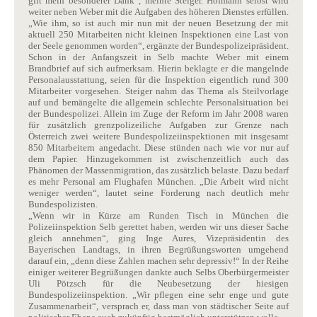
gilt mein besonderer Dank“, meinte Steiger. Hofmann selbst wird
weiter neben Weber mit die Aufgaben des höheren Dienstes erfüllen.
„Wie ihm, so ist auch mir nun mit der neuen Besetzung der mit
aktuell 250 Mitarbeiten nicht kleinen Inspektionen eine Last von
der Seele genommen worden“, ergänzte der Bundespolizeipräsident.
Schon in der Anfangszeit in Selb machte Weber mit einem
Brandbrief auf sich aufmerksam. Hierin beklagte er die mangelnde
Personalausstattung, seien für die Inspektion eigentlich rund 300
Mitarbeiter vorgesehen. Steiger nahm das Thema als Steilvorlage
auf und bemängelte die allgemein schlechte Personalsituation bei
der Bundespolizei. Allein im Zuge der Reform im Jahr 2008 waren
für zusätzlich grenzpolizeiliche Aufgaben zur Grenze nach
Österreich zwei weitere Bundespolizeiinspektionen mit insgesamt
850 Mitarbeitern angedacht. Diese stünden nach wie vor nur auf
dem Papier. Hinzugekommen ist zwischenzeitlich auch das
Phänomen der Massenmigration, das zusätzlich belaste. Dazu bedarf
es mehr Personal am Flughafen München. „Die Arbeit wird nicht
weniger werden“, lautet seine Forderung nach deutlich mehr
Bundespolizisten.
„Wenn wir in Kürze am Runden Tisch in München die
Polizeiinspektion Selb gerettet haben, werden wir uns dieser Sache
gleich annehmen“, ging Inge Aures, Vizepräsidentin des
Bayerischen Landtags, in ihren Begrüßungsworten umgehend
darauf ein, „denn diese Zahlen machen sehr depressiv!“ In der Reihe
einiger weiterer Begrüßungen dankte auch Selbs Oberbürgermeister
Uli Pötzsch für die Neubesetzung der hiesigen
Bundespolizeiinspektion. „Wir pflegen eine sehr enge und gute
Zusammenarbeit“, versprach er, dass man von städtischer Seite auf