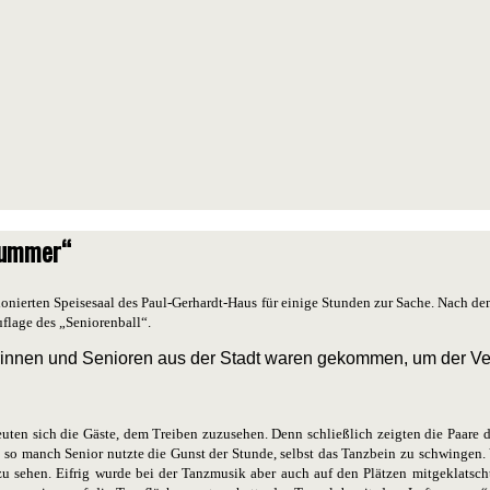
tnummer“
nierten Speisesaal des Paul-Gerhardt-Haus für einige Stunden zur Sache. Nach dem
flage des „Seniorenball“.
innen und Senioren aus der Stadt waren gekommen, um der Ve
uten sich die Gäste, dem Treiben zuzusehen. Denn schließlich zeigten die Paare
so manch Senior nutzte die Gunst der Stunde, selbst das Tanzbein zu schwingen.
 sehen. Eifrig wurde bei der Tanzmusik aber auch auf den Plätzen mitgeklatscht