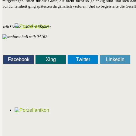
mitgesungen. Auch für die Gäste, die nicht mehr so gelenkig sind und sich da
Schüchternheit ging spätesten da gänzlich verloren. Und so begeisterte die Gesel
selb-live.de – Michael Sporer
Facebook
Xing
Twitter
LinkedIn