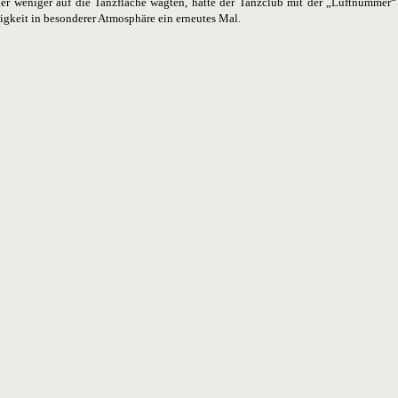
her weniger auf die Tanzfläche wagten, hatte der Tanzclub mit der „Luftnummer“
ligkeit in besonderer Atmosphäre ein erneutes Mal.