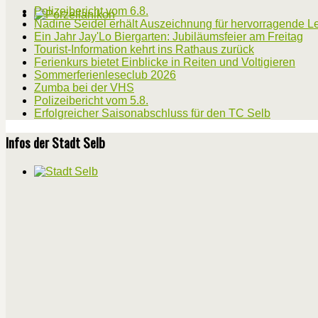
Polizeibericht vom 6.8.
Nadine Seidel erhält Auszeichnung für hervorragende L
Ein Jahr Jay'Lo Biergarten: Jubiläumsfeier am Freitag
Tourist-Information kehrt ins Rathaus zurück
Ferienkurs bietet Einblicke in Reiten und Voltigieren
Sommerferienleseclub 2026
Zumba bei der VHS
Polizeibericht vom 5.8.
Erfolgreicher Saisonabschluss für den TC Selb
Infos der Stadt Selb