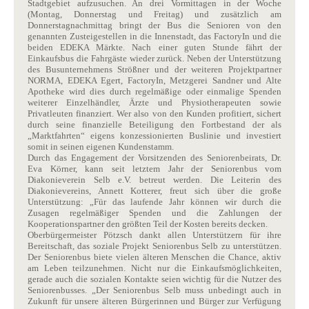
Stadtgebiet aufzusuchen. An drei Vormittagen in der Woche
(Montag, Donnerstag und Freitag) und zusätzlich am
Donnerstagnachmittag bringt der Bus die Senioren von den
genannten Zusteigestellen in die Innenstadt, das FactoryIn und die
beiden EDEKA Märkte. Nach einer guten Stunde fährt der
Einkaufsbus die Fahrgäste wieder zurück. Neben der
Unterstützung
des Busunternehmens Strößner und der weiteren Projektpartner
NORMA, EDEKA Egert, FactoryIn, Metzgerei Sandner und Alte
Apotheke wird dies durch regelmäßige oder einmalige Spenden
weiterer Einzelhändler, Ärzte und Physiotherapeuten sowie
Privatleuten finanziert. Wer also von den Kunden profitiert, sichert
durch seine finanzielle Beteiligung den Fortbestand der als
„Marktfahrten“ eigens konzessionierten Buslinie und investiert
somit in seinen eigenen Kundenstamm.
Durch das Engagement der Vorsitzenden des Seniorenbeirats, Dr.
Eva Körner, kann seit letztem Jahr der Seniorenbus vom
Diakonieverein Selb e.V. betreut werden. Die Leiterin des
Diakonievereins, Annett Kotterer, freut sich über die große
Unterstützung: „Für das laufende Jahr können wir durch die
Zusagen regelmäßiger Spenden und die Zahlungen der
Kooperationspartner den größten Teil der Kosten bereits decken.
Oberbürgermeister Pötzsch dankt allen Unterstützern für ihre
Bereitschaft, das soziale Projekt Seniorenbus Selb zu unterstützen.
Der Seniorenbus biete vielen älteren Menschen die Chance, aktiv
am Leben teilzunehmen. Nicht nur die Einkaufsmöglichkeiten,
gerade auch die sozialen Kontakte seien wichtig für die Nutzer des
Seniorenbusses. „Der Seniorenbus Selb muss unbedingt auch in
Zukunft für unsere älteren Bürgerinnen und Bürger zur Verfügung