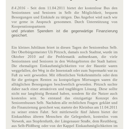
8.4.2016
- Seit dem 11.04.2011 bietet der kostenlose Bus den
Seniorinnen und Senioren in Selb die Möglichkeit, bequem
Besorgungen und Einkäufe zu tätigen. Das Angebot wird nach wie
vor gerne in Anspruch genommen. Durch Unterstützung von
Kooperationspartnern
und privaten Spendern ist die gegenwärtige Finanzierung
gesichert.
Ein kleines Jubiläum feiert in diesen Tagen der Seniorenbus Selb.
Der Oberbürgermeister Uli Pötzsch, damals noch Stadtrat, wurde im
Oktober 2010 auf die Problematik aufmerksam, die viele
Seniorinnen und Senioren in den Wohngebieten der Stadt hatten:
Die ehemaligen Einkaufsmöglichkeiten vor der Haustür waren
weggefallen, der Weg in die Innenstadt oder zum Supermarkt war zu
Fuß zu weit geworden. Mit öffentlichen Verkehrsmitteln oder dem
für die geringen Renten zu kostspieligen Mietwagen waren die
alltäglichen Besorgungen beschwerlich geworden. Pötzsch suchte
daher nach einer attraktiven und tragfähigen Lösung. Diese sollte
nicht nur langfristig Bestand haben, sondern für die Nutzer auch
kostenlos sein. So entstand das einzigartige Konzept des
Seniorenbusses Selb. Nachdem alle rechtlichen Fragen geklärt und
die Finanzierung gesichert war, startete der Kleinbus am 11.04.2011
zu seiner ersten Fahrt. Seit mittlerweile fünf Jahren bietet der
Einkaufsbus älteren Menschen die Gelegenheit, kostenlos vom
Vorwerk, aus Stopfersfurth, der Längenauer Straße, dem Reuthberg,
aus Selb-Plößberg oder von der Kappel Einkaufsmöglichkeiten im