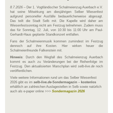
8.7.2026
– Der 1. Vogtländischer Schalmeienzug Auerbach e.V.
hat seine Mitwirkung am diesjährigen Selber Wiesenfest
aufgrund personeller Ausfälle bedauerlicherweise abgesagt.
Das teilt die Stadt Selb mit. Die Kapelle wird daher am
Wiesenfestsonntag nicht am Festzug teilnehmen. Zudem muss
das für Sonntag, 12. Juli, von 10:30 bis 11:00 Uhr am Paul-
Gerhardt-Haus geplante Standkonzert entfallen.
Fans der Schalmeienmusik kommen zumindest im Festzug
dennoch auf ihre Kosten. Hier wirken heuer die
Schalmeienfreunde Falkenstein mit.
Hinweis
: Durch den Wegfall des Schalmeienzug Auerbach
kommt es auch zu Veränderungen bei der Reihenfolge im
Festzug. Den aktualisierten Marschplan wird
selb-live.de
noch
veröffentlichen.
Viele weitere Informationen rund um das Selber Wiesenfest
2026 gibt es im
selb-live.de
-Sondermagazin
–
kostenlos
erhältlich an zahlreichen Auslagestellen in Selb sowie natürlich
auch als e-paper online >>>
Sondermagazin 2026