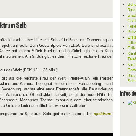
Bohe
Ring
Stad
Gold
ektrum Selb
Feri
Poli
Erst
ffeeklatsch - aber bitte mit Sahne” heißt es am Donnerstag ab
Hilf
 Spektrum Selb. Zum Gesamtpreis von 11,50 Euro sind bezahlt
ENKL
Kaffee mit einem Stück Kuchen und natürlich gibt es im Kino
Klin
ilm zu sehen. Am 9. Juli gibt es den Film „Die reichste Frau der
Tele
Kirc
rau der Welt
(FSK 12 - 123 Min.)
Gott
Blut
 gilt als die reichste Frau der Welt. Pierre-Alain, ein Pariser
Selb
hine und Kamera, begegnet ihr bei einem Fotoshooting – und
en Begegnung wächst eine enge Freundschaft, die Bewunderung
Infos d
öst. Während die Öffentlichkeit rätselt, sorgt die neue Nähe für
Besonders Mariannes Tochter misstraut dem charismatischen
u Geld so leidenschaftlich ist wie sein Auftreten.
oprogramm im Spektrum Selb gibt es im Internet bei
spektrum-