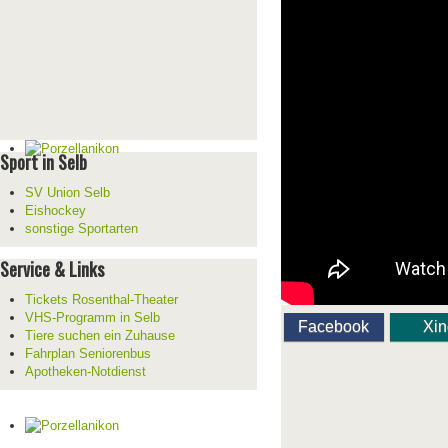
Sport in Selb
SV Union Selb
Eishockey
sonstige Sportarten
Service & Links
Tickets Rosenthal-Theater
VHS-Programm in Selb
Facebook
Xi
Tiere suchen ein Zuhause
Fahrplan Seniorenbus
Apotheken-Notdienst