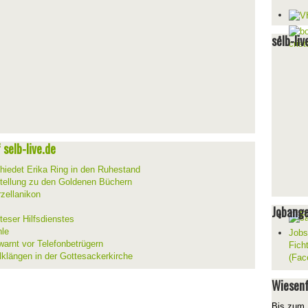
selb-liv
selb-live.de
hiedet Erika Ring in den Ruhestand
stellung zu den Goldenen Büchern
zellanikon
Jobang
teser Hilfsdienstes
hle
Jobs
warnt vor Telefonbetrügern
Fich
lklängen in der Gottesackerkirche
(Fac
Wiesenf
Bis zum 