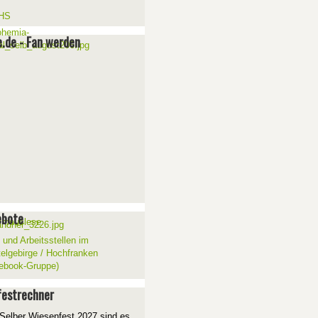
e.de - Fan werden
ebote
 und Arbeitsstellen im
telgebirge / Hochfranken
ebook-Gruppe)
estrechner
Selber Wiesenfest 2027 sind es