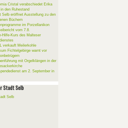
mia Cristal verabschiedet Erika
 in den Ruhestand
t Selb eröffnet Ausstellung zu den
enen Büchern
enprogramme im Porzellanikon
zeibericht vom 7.8.
e-Hilfe-Kurs des Malteser
sdienstes
 verkauft Meilerkohle
ikum Fichtelgebirge warnt vor
fonbetrügern
henführung mit Orgelklängen in der
esackerkirche
spendedienst am 2. September in
er Stadt Selb