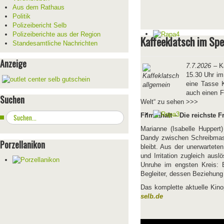
Aus dem Rathaus
Politik
Polizeibericht Selb
Polizeiberichte aus der Region
Kaffeeklatsch im Sp
Standesamtliche Nachrichten
Anzeige
7.7.2026
– Ka
15.30 Uhr im
eine Tasse 
auch einen F
Suchen
Welt“ zu sehen >>>
Suchen
Filminhalt – Die reichste F
...
Marianne (Isabelle Huppert)
Dandy zwischen Schreibmasc
Porzellanikon
bleibt. Aus der unerwartet
und Irritation zugleich ausl
Unruhe im engsten Kreis: 
Begleiter, dessen Beziehung z
Das komplette aktuelle Kin
selb.de