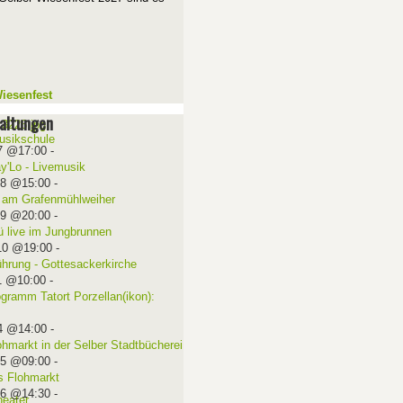
iesenfest
altungen
7 @17:00
-
ay'Lo - Livemusik
08 @15:00
-
 am Grafenmühlweiher
09 @20:00
-
ü live im Jungbrunnen
10 @19:00
-
ührung - Gottesackerkirche
1 @10:00
-
ogramm Tatort Porzellan(ikon):
4 @14:00
-
ohmarkt in der Selber Stadtbücherei
15 @09:00
-
 Flohmarkt
16 @14:30
-