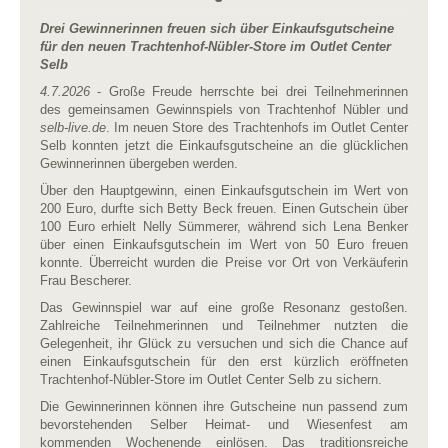
Drei Gewinnerinnen freuen sich über Einkaufsgutscheine
für den neuen Trachtenhof-Nübler-Store im Outlet Center
Selb
4.7.2026
- Große Freude herrschte bei drei Teilnehmerinnen
des gemeinsamen Gewinnspiels von Trachtenhof Nübler und
selb-live.de
. Im neuen Store des Trachtenhofs im Outlet Center
Selb konnten jetzt die Einkaufsgutscheine an die glücklichen
Gewinnerinnen übergeben werden.
Über den Hauptgewinn, einen Einkaufsgutschein im Wert von
200 Euro, durfte sich Betty Beck freuen. Einen Gutschein über
100 Euro erhielt Nelly Sümmerer, während sich Lena Benker
über einen Einkaufsgutschein im Wert von 50 Euro freuen
konnte. Überreicht wurden die Preise vor Ort von Verkäuferin
Frau Bescherer.
Das Gewinnspiel war auf eine große Resonanz gestoßen.
Zahlreiche Teilnehmerinnen und Teilnehmer nutzten die
Gelegenheit, ihr Glück zu versuchen und sich die Chance auf
einen Einkaufsgutschein für den erst kürzlich eröffneten
Trachtenhof-Nübler-Store im Outlet Center Selb zu sichern.
Die Gewinnerinnen können ihre Gutscheine nun passend zum
bevorstehenden Selber Heimat- und Wiesenfest am
kommenden Wochenende einlösen. Das traditionsreiche