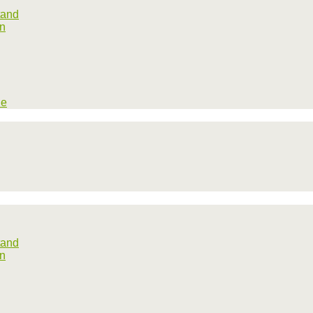
tand
rn
he
tand
rn