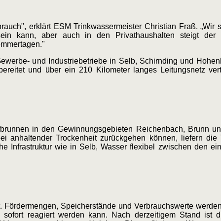
brauch", erklärt ESM Trinkwassermeister Christian Fraß. „Wir
 sein kann, aber auch in den Privathaushalten steigt der 
ommertagen."
werbe- und Industriebetriebe in Selb, Schirnding und Hohenb
bereitet und über ein 210 Kilometer langes Leitungsnetz ver
brunnen in den Gewinnungsgebieten Reichenbach, Brunn un
anhaltender Trockenheit zurückgehen können, liefern die T
che Infrastruktur wie in Selb, Wasser flexibel zwischen den 
ht. Fördermengen, Speicherstände und Verbrauchswerte werden
sofort reagiert
werden kann. Nach derzeitigem Stand ist d