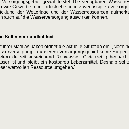
ersorgungsgebiet gewährleistet. Die verfügbaren Wasserres
owie Gewerbe- und Industriebetriebe zuverlässig zu versorgen
cklung der Wetterlage und der Wasserressourcen aufmerks
n auch auf die Wasserversorgung auswirken können.
ne Selbstverständlichkeit
ührer Mathias Jakob ordnet die aktuelle Situation ein: „Nach
asserversorgung in unserem Versorgungsgebiet keine Sorgen
efern derzeit ausreichend Rohwasser. Gleichzeitig beobach
sser ist und bleibt ein kostbares Lebensmittel. Deshalb sol
eser wertvollen Ressource umgehen."