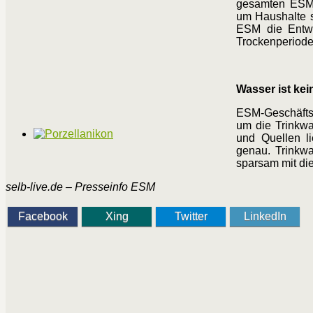
gesamten ESM-V
um Haushalte s
ESM die Entwi
Trockenperiode
Wasser ist kei
ESM-Geschäftsf
um die Trinkw
und Quellen li
genau. Trinkwa
sparsam mit di
selb-live.de – Presseinfo ESM
Facebook
Xing
Twitter
LinkedIn