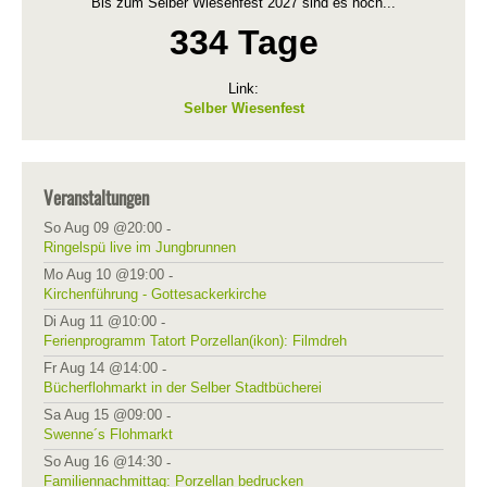
Bis zum Selber Wiesenfest 2027 sind es noch...
334 Tage
Link:
Selber Wiesenfest
Veranstaltungen
So Aug 09 @20:00
-
Ringelspü live im Jungbrunnen
Mo Aug 10 @19:00
-
Kirchenführung - Gottesackerkirche
Di Aug 11 @10:00
-
Ferienprogramm Tatort Porzellan(ikon): Filmdreh
Fr Aug 14 @14:00
-
Bücherflohmarkt in der Selber Stadtbücherei
Sa Aug 15 @09:00
-
Swenne´s Flohmarkt
So Aug 16 @14:30
-
Familiennachmittag: Porzellan bedrucken