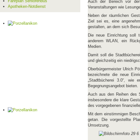
Fahrplan Seniorenbus
Auch der Bereich vor der 
Apotheken-Notdienst
Veranstaltungen wie Lesunge
Neben der räumlichen Gesta
Ziel sei es, eine angeneh
gestalten, an dem sich Besu
Die neue Einrichtung soll 
anderem WLAN, ein Rückga
Medien.
Damit soll die Stadtbüchere
und gleichzeitig ein niedrigs
Oberbürgermeister Ulrich Pö
bezeichnete die neue Einri
„Stadtbücherei 3.0“, wie e
Begegnungsangebot bieten.
Auch aus den Reihen des S
insbesondere die klare Gest
des vorgegebenen finanziel
Mit dem einstimmigen Beschlu
getan. Die vorgestellte Pl
Umsetzung.