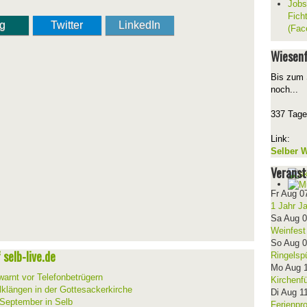
Jobs
Fich
ng
Twitter
LinkedIn
(Fac
Wiesenf
Bis zum 
noch...
337 Tage
Link:
Selber W
Veranst
Fr Aug 0
1 Jahr J
Sa Aug 
Weinfest
So Aug 
selb-live.de
Ringelsp
Mo Aug 
warnt vor Telefonbetrügern
Kirchenf
lklängen in der Gottesackerkirche
Di Aug 1
 September in Selb
Ferienpr