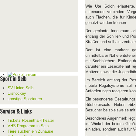
Wie Ute Sölch erläuterte,
miteinander verbinden. Vor
auch Flächen, die für Kinde
genutzt werden können.
Der geplante Innenraum ori
entlang der Schiller- und P
Straßen und soll als zentrale
Dort ist eine markant ge
unmittelbarer Nähe entstehe
mit Sachbüchern. Entlang de
darunter ein Lesecafé mit r
Motiven sowie die Jugendbib
Sport in Selb
Im Bereich entlang der Post
mobile Regalsysteme soll d
SV Union Selb
Anforderungen reagieren kön
Eishockey
sonstige Sportarten
Ein besonderes Gestaltungs
Büchereisaals. Neben Sitz
Service & Links
Besucher beispielsweise mit
Besonderes Augenmerk legt d
Tickets Rosenthal-Theater
im Winkel der beiden Gebäud
VHS-Programm in Selb
einladen, sondern auch für 
Tiere suchen ein Zuhause