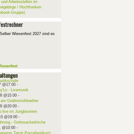
 und Arbeitsstellen im
telgebirge / Hochfranken
ebook-Gruppe)
estrechner
Selber Wiesenfest 2027 sind es
iesenfest
altungen
7 @17:00
-
ay'Lo - Livemusik
08 @15:00
-
 am Grafenmühlweiher
09 @20:00
-
ü live im Jungbrunnen
10 @19:00
-
ührung - Gottesackerkirche
1 @10:00
-
ogramm Tatort Porzellan(ikon):