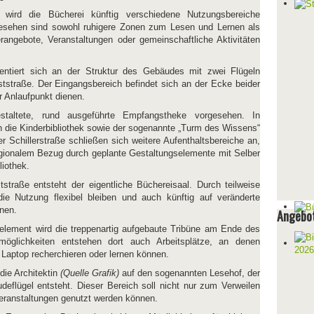
 wird die Bücherei künftig verschiedene Nutzungsbereiche
gesehen sind sowohl ruhigere Zonen zum Lesen und Lernen als
rangebote, Veranstaltungen oder gemeinschaftliche Aktivitäten
entiert sich an der Struktur des Gebäudes mit zwei Flügeln
oststraße. Der Eingangsbereich befindet sich an der Ecke beider
r Anlaufpunkt dienen.
staltete, rund ausgeführte Empfangstheke vorgesehen. In
n die Kinderbibliothek sowie der sogenannte „Turm des Wissens“
r Schillerstraße schließen sich weitere Aufenthaltsbereiche an,
egionalem Bezug durch geplante Gestaltungselemente mit Selber
liothek.
straße entsteht der eigentliche Büchereisaal. Durch teilweise
ie Nutzung flexibel bleiben und auch künftig auf veränderte
nen.
Angebot
element wird die treppenartig aufgebaute Tribüne am Ende des
möglichkeiten entstehen dort auch Arbeitsplätze, an denen
 Laptop recherchieren oder lernen können.
ie Architektin
(Quelle Grafik)
auf den sogenannten Lesehof, der
eflügel entsteht. Dieser Bereich soll nicht nur zum Verweilen
Veranstaltungen genutzt werden können.