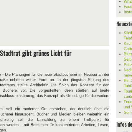
What
Fac
Inst
Neueste
Klin
Tele
Kirc
Gott
Stadtrat gibt grünes Licht für
Blut
Selb
Poli
Nadi
6
- Die Planungen für die neue Stadtbücherei im Neubau an der
herv
straße nehmen weiter Form an. In der jüngsten Sitzung des
Ein 
tadtrates stellte Architektin Ute Sölch das Konzept für den
Jubi
 Bücherei vor. Die vorgestellten Ideen stießen auf breite
Tour
schloss einstimmig, das Konzept als Grundlage für die weitere
zurü
Ferie
und V
ei soll ein moderner Ort entstehen, der deutlich über die
Somm
Bücherei hinausgeht. Bücher und Medien bleiben weiterhin ein
leichzeitig soll die Einrichtung zu einem Treffpunkt für
Infos d
pen werden – mit Bereichen für konzentriertes Arbeiten, Lesen,
gen.