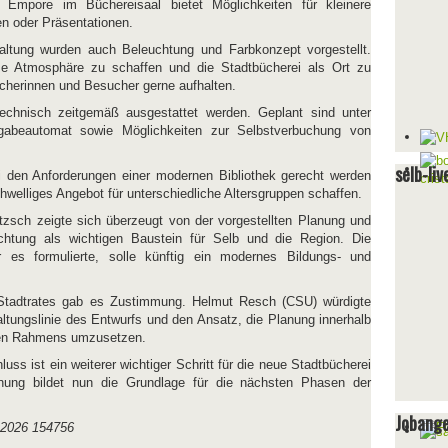
Empore im Büchereisaal bietet Möglichkeiten für kleinere
n oder Präsentationen.
ltung wurden auch Beleuchtung und Farbkonzept vorgestellt.
me Atmosphäre zu schaffen und die Stadtbücherei als Ort zu
cherinnen und Besucher gerne aufhalten.
technisch zeitgemäß ausgestattet werden. Geplant sind unter
beautomat sowie Möglichkeiten zur Selbstverbuchung von
selb-liv
i den Anforderungen einer modernen Bibliothek gerecht werden
chwelliges Angebot für unterschiedliche Altersgruppen schaffen.
tzsch zeigte sich überzeugt von der vorgestellten Planung und
chtung als wichtigen Baustein für Selb und die Region. Die
r es formulierte, solle künftig ein modernes Bildungs- und
tadtrates gab es Zustimmung. Helmut Resch (CSU) würdigte
altungslinie des Entwurfs und den Ansatz, die Planung innerhalb
len Rahmens umzusetzen.
ss ist ein weiterer wichtiger Schritt für die neue Stadtbücherei
anung bildet nun die Grundlage für die nächsten Phasen der
Jobang