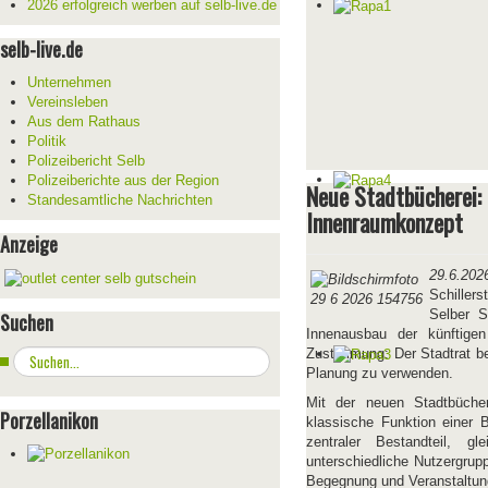
2026 erfolgreich werben auf selb-live.de
selb-live.de
Unternehmen
Vereinsleben
Aus dem Rathaus
Politik
Polizeibericht Selb
Polizeiberichte aus der Region
Neue Stadtbücherei: 
Standesamtliche Nachrichten
Innenraumkonzept
Anzeige
29.6.202
Schiller
Selber S
Suchen
Innenausbau der künftigen
Zustimmung: Der Stadtrat be
Suchen
Planung zu verwenden.
...
Mit der neuen Stadtbücher
Porzellanikon
klassische Funktion einer 
zentraler Bestandteil, g
unterschiedliche Nutzergrup
Begegnung und Veranstaltun