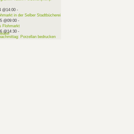
4 @14:00
-
ohmarkt in der Selber Stadtbücherei
15 @09:00
-
 Flohmarkt
16 @14:30
-
nachmittag: Porzellan bedrucken