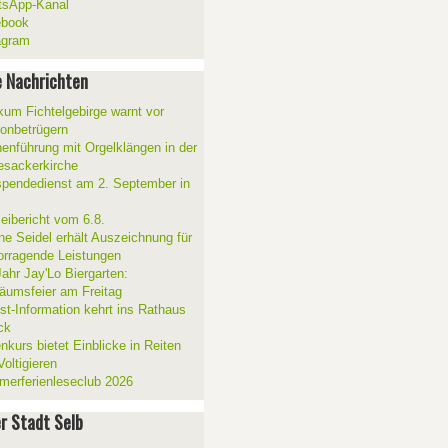
sApp-Kanal
ebook
agram
 Nachrichten
ikum Fichtelgebirge warnt vor
fonbetrügern
henführung mit Orgelklängen in der
esackerkirche
spendedienst am 2. September in
zeibericht vom 6.8.
ne Seidel erhält Auszeichnung für
orragende Leistungen
Jahr Jay'Lo Biergarten:
läumsfeier am Freitag
ist-Information kehrt ins Rathaus
ck
nkurs bietet Einblicke in Reiten
oltigieren
erferienleseclub 2026
er Stadt Selb