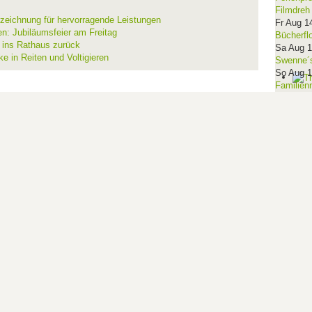
Filmdreh
szeichnung für hervorragende Leistungen
Fr Aug 1
en: Jubiläumsfeier am Freitag
Bücherfl
t ins Rathaus zurück
Sa Aug 
ke in Reiten und Voltigieren
Swenne´s
So Aug 
Familien