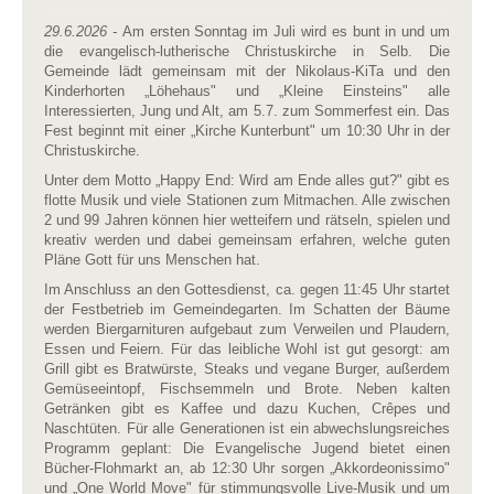
29.6.2026 -
Am ersten Sonntag im Juli wird es bunt in und um
die evangelisch-lutherische Christuskirche in Selb. Die
Gemeinde lädt gemeinsam mit der Nikolaus-KiTa und den
Kinderhorten „Löhehaus" und „Kleine Einsteins" alle
Interessierten, Jung und Alt, am 5.7. zum Sommerfest ein. Das
Fest beginnt mit einer „Kirche Kunterbunt" um 10:30 Uhr in der
Christuskirche.
Unter dem Motto „Happy End: Wird am Ende alles gut?" gibt es
flotte Musik und viele Stationen zum Mitmachen. Alle zwischen
2 und 99 Jahren können hier wetteifern und rätseln, spielen und
kreativ werden und dabei gemeinsam erfahren, welche guten
Pläne Gott für uns Menschen hat.
Im Anschluss an den Gottesdienst, ca. gegen 11:45 Uhr startet
der Festbetrieb im Gemeindegarten. Im Schatten der Bäume
werden Biergarnituren aufgebaut zum Verweilen und Plaudern,
Essen und Feiern. Für das leibliche Wohl ist gut gesorgt: am
Grill gibt es Bratwürste, Steaks und vegane Burger, außerdem
Gemüseeintopf, Fischsemmeln und Brote. Neben kalten
Getränken gibt es Kaffee und dazu Kuchen, Crêpes und
Naschtüten. Für alle Generationen ist ein abwechslungsreiches
Programm geplant: Die Evangelische Jugend bietet einen
Bücher-Flohmarkt an, ab 12:30 Uhr sorgen „Akkordeonissimo"
und „One World Move" für stimmungsvolle Live-Musik und um