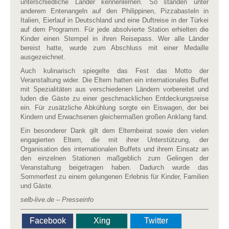
unterschiedliche Länder kennenlernen. So standen unter
anderem Entenangeln auf den Philippinen, Pizzabasteln in
Italien, Eierlauf in Deutschland und eine Duftreise in der Türkei
auf
dem Programm. Für jede absolvierte Station erhielten die
Kinder einen Stempel in ihren Reisepass. Wer alle Länder
bereist hatte, wurde zum Abschluss mit einer Medaille
ausgezeichnet.
Auch kulinarisch spiegelte das Fest das Motto der
Veranstaltung wider. Die Eltern hatten ein internationales Buffet
mit Spezialitäten aus verschiedenen Ländern vorbereitet und
luden die Gäste zu einer geschmacklichen Entdeckungsreise
ein. Für zusätzliche Abkühlung sorgte ein Eiswagen, der bei
Kindern und Erwachsenen gleichermaßen großen Anklang fand.
Ein besonderer Dank gilt dem Elternbeirat sowie den vielen
engagierten Eltern, die mit ihrer Unterstützung, der
Organisation des internationalen Buffets und ihrem Einsatz an
den einzelnen Stationen maßgeblich zum Gelingen der
Veranstaltung beigetragen haben. Dadurch wurde das
Sommerfest zu einem gelungenen Erlebnis für Kinder, Familien
und Gäste.
selb-live.de – Presseinfo
Facebook
Xing
Twitter