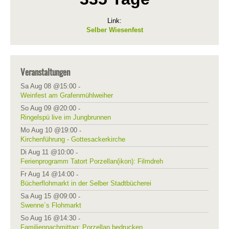
Link:
Selber Wiesenfest
Veranstaltungen
Sa Aug 08 @15:00
-
Weinfest am Grafenmühlweiher
So Aug 09 @20:00
-
Ringelspü live im Jungbrunnen
Mo Aug 10 @19:00
-
Kirchenführung - Gottesackerkirche
Di Aug 11 @10:00
-
Ferienprogramm Tatort Porzellan(ikon): Filmdreh
Fr Aug 14 @14:00
-
Bücherflohmarkt in der Selber Stadtbücherei
Sa Aug 15 @09:00
-
Swenne´s Flohmarkt
So Aug 16 @14:30
-
Familiennachmittag: Porzellan bedrucken