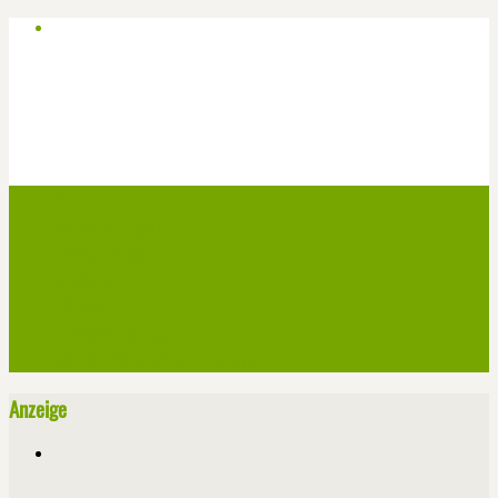
Start
Veranstaltungen
Theater-Tickets
Angebote
Werben
Pressemitteilung
Kontakt / Impressum / Datenschutz
Anzeige