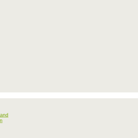
tand
rn