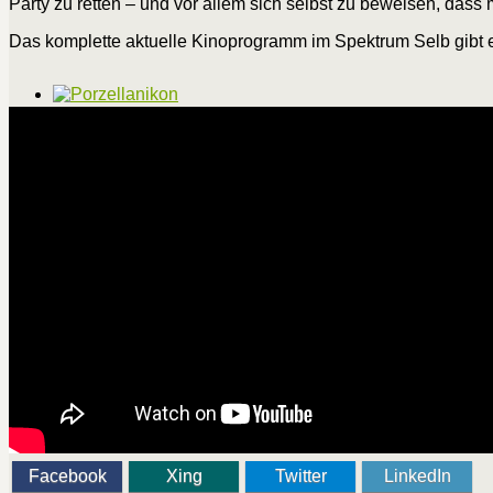
Party zu retten – und vor allem sich selbst zu beweisen, dass
Das komplette aktuelle Kinoprogramm im Spektrum Selb gibt e
Facebook
Xing
Twitter
LinkedIn