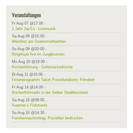
Veranstaltungen
Fr Aug 07 @17:00
-
1 Jahr Jay'Lo - Livemusik
Sa Aug 08 @15:00
-
Weinfest am Grafenmühlweiher
So Aug 09 @20:00
-
Ringelspü live im Jungbrunnen
Mo Aug 10 @19:00
-
Kirchenführung - Gottesackerkirche
Di Aug 11 @10:00
-
Ferienprogramm Tatort Porzellan(ikon): Filmdreh
Fr Aug 14 @14:00
-
Bücherflohmarkt in der Selber Stadtbücherei
Sa Aug 15 @09:00
-
Swenne´s Flohmarkt
So Aug 16 @14:30
-
Familiennachmittag: Porzellan bedrucken