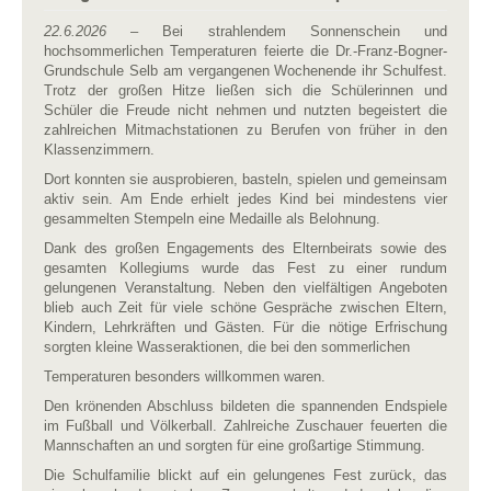
22.6.2026
– Bei strahlendem Sonnenschein und
hochsommerlichen Temperaturen feierte die Dr.-Franz-Bogner-
Grundschule Selb am vergangenen Wochenende ihr Schulfest.
Trotz der großen Hitze ließen sich die Schülerinnen und
Schüler die Freude nicht nehmen und nutzten begeistert die
zahlreichen Mitmachstationen zu Berufen von früher in den
Klassenzimmern.
Dort konnten sie ausprobieren, basteln, spielen und gemeinsam
aktiv sein. Am Ende erhielt jedes Kind bei mindestens vier
gesammelten Stempeln eine Medaille als Belohnung.
Dank des großen Engagements des Elternbeirats sowie des
gesamten Kollegiums wurde das Fest zu einer rundum
gelungenen Veranstaltung. Neben den vielfältigen Angeboten
blieb auch Zeit für viele schöne Gespräche zwischen Eltern,
Kindern, Lehrkräften und Gästen. Für die nötige Erfrischung
sorgten kleine Wasseraktionen, die bei den sommerlichen
Temperaturen besonders willkommen waren.
Den krönenden Abschluss bildeten die spannenden Endspiele
im Fußball und Völkerball. Zahlreiche Zuschauer feuerten die
Mannschaften an und sorgten für eine großartige Stimmung.
Die Schulfamilie blickt auf ein gelungenes Fest zurück, das