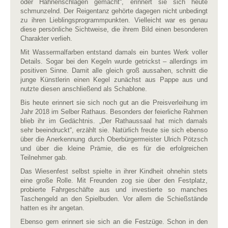
oder Hahnenschlagen gemacht“, erinnert sie sich heute
schmunzelnd. Der Reigentanz gehörte dagegen nicht unbedingt
zu ihren Lieblingsprogrammpunkten. Vielleicht war es genau
diese persönliche Sichtweise, die ihrem Bild einen besonderen
Charakter verlieh.
Mit Wassermalfarben entstand damals ein buntes Werk voller
Details. Sogar bei den Kegeln wurde getrickst – allerdings im
positiven Sinne. Damit alle gleich groß aussahen, schnitt die
junge Künstlerin einen Kegel zunächst aus Pappe aus und
nutzte diesen anschließend als Schablone.
Bis heute erinnert sie sich noch gut an die Preisverleihung im
Jahr 2018 im Selber Rathaus. Besonders der feierliche Rahmen
blieb ihr im Gedächtnis. „Der Rathaussaal hat mich damals
sehr beeindruckt“, erzählt sie. Natürlich freute sie sich ebenso
über die Anerkennung durch Oberbürgermeister Ulrich Pötzsch
und über die kleine Prämie, die es für die erfolgreichen
Teilnehmer gab.
Das Wiesenfest selbst spielte in ihrer Kindheit ohnehin stets
eine große Rolle. Mit Freunden zog sie über den Festplatz,
probierte Fahrgeschäfte aus und investierte so manches
Taschengeld an den Spielbuden. Vor allem die Schießstände
hatten es ihr angetan.
Ebenso gern erinnert sie sich an die Festzüge. Schon in den