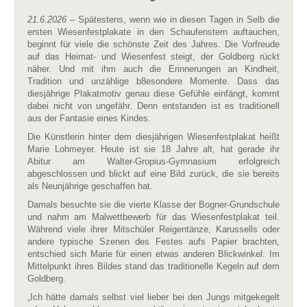
21.6.2026
– Spätestens, wenn wie in diesen Tagen in Selb die
ersten Wiesenfestplakate in den Schaufenstern auftauchen,
beginnt für viele die schönste Zeit des Jahres. Die Vorfreude
auf das Heimat- und Wiesenfest steigt, der Goldberg rückt
näher. Und mit ihm auch die Erinnerungen an Kindheit,
Tradition und unzählige b8esondere Momente. Dass das
diesjährige Plakatmotiv genau diese Gefühle einfängt, kommt
dabei nicht von ungefähr. Denn entstanden ist es traditionell
aus der Fantasie eines Kindes.
Die Künstlerin hinter dem diesjährigen Wiesenfestplakat heißt
Marie Lohmeyer. Heute ist sie 18 Jahre alt, hat gerade ihr
Abitur am Walter-Gropius-Gymnasium erfolgreich
abgeschlossen und blickt auf eine Bild zurück, die sie bereits
als Neunjährige geschaffen hat.
Damals besuchte sie die vierte Klasse der Bogner-Grundschule
und nahm am Malwettbewerb für das Wiesenfestplakat teil.
Während viele ihrer Mitschüler Reigentänze, Karussells oder
andere typische Szenen des Festes aufs Papier brachten,
entschied sich Marie für einen etwas anderen Blickwinkel: Im
Mittelpunkt ihres Bildes stand das traditionelle Kegeln auf dem
Goldberg.
„Ich hätte damals selbst viel lieber bei den Jungs mitgekegelt