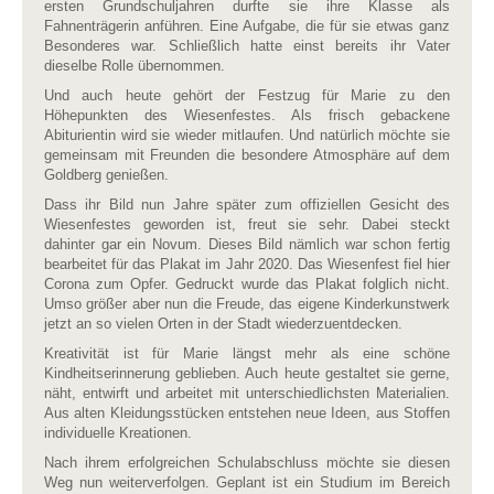
ersten Grundschuljahren durfte sie ihre Klasse als
Fahnenträgerin anführen. Eine Aufgabe, die für sie etwas ganz
Besonderes war. Schließlich hatte einst bereits ihr Vater
dieselbe Rolle übernommen.
Und auch heute gehört der Festzug für Marie zu den
Höhepunkten des Wiesenfestes. Als frisch gebackene
Abiturientin wird sie wieder mitlaufen. Und natürlich möchte sie
gemeinsam mit Freunden die besondere Atmosphäre auf dem
Goldberg genießen.
Dass ihr Bild nun Jahre später zum offiziellen Gesicht des
Wiesenfestes geworden ist, freut sie sehr. Dabei steckt
dahinter gar ein Novum. Dieses Bild nämlich war schon fertig
bearbeitet für das Plakat im Jahr 2020. Das Wiesenfest fiel hier
Corona zum Opfer. Gedruckt wurde das Plakat folglich nicht.
Umso größer aber nun die Freude, das eigene Kinderkunstwerk
jetzt an so vielen Orten in der Stadt wiederzuentdecken.
Kreativität ist für Marie längst mehr als eine schöne
Kindheitserinnerung geblieben. Auch heute gestaltet sie gerne,
näht, entwirft und arbeitet mit unterschiedlichsten Materialien.
Aus alten Kleidungsstücken entstehen neue Ideen, aus Stoffen
individuelle Kreationen.
Nach ihrem erfolgreichen Schulabschluss möchte sie diesen
Weg nun weiterverfolgen. Geplant ist ein Studium im Bereich