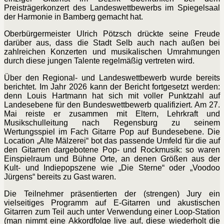
Preisträgerkonzert des Landeswettbewerbs im Spiegelsaal
der Harmonie in Bamberg gemacht hat.
Oberbürgermeister Ulrich Pötzsch drückte seine Freude
darüber aus, dass die Stadt Selb auch nach außen bei
zahlreichen Konzerten und musikalischen Umrahmungen
durch diese jungen Talente regelmäßig vertreten wird.
Über den Regional- und Landeswettbewerb wurde bereits
berichtet. Im Jahr 2026 kann der Bericht fortgesetzt werden:
denn Louis Hartmann hat sich mit voller Punktzahl auf
Landesebene für den Bundeswettbewerb qualifiziert. Am 27.
Mai reiste er zusammen mit Eltern, Lehrkraft und
Musikschulleitung nach Regensburg zu seinem
Wertungsspiel im Fach Gitarre Pop auf Bundesebene. Die
Location „Alte Mälzerei“ bot das passende Umfeld für die auf
den Gitarren dargebotene Pop- und Rockmusik: so waren
Einspielraum und Bühne Orte, an denen Größen aus der
Kult- und Indiepopszene wie „Die Sterne“ oder „Voodoo
Jürgens“ bereits zu Gast waren.
Die Teilnehmer präsentierten der (strengen) Jury ein
vielseitiges Programm auf E-Gitarren und akustischen
Gitarren zum Teil auch unter Verwendung einer Loop-Station
(man nimmt eine Akkordfolge live auf, diese wiederholt die