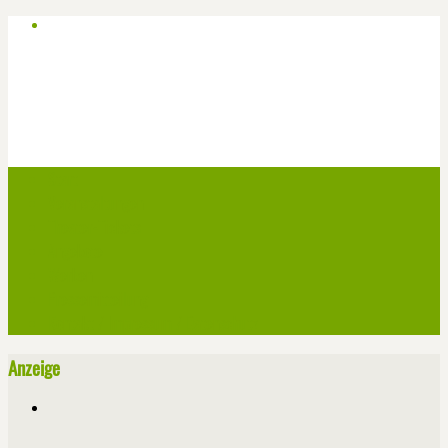
Start
Veranstaltungen
Theater-Tickets
Angebote
Werben
Pressemitteilung
Kontakt / Impressum / Datenschutz
Anzeige