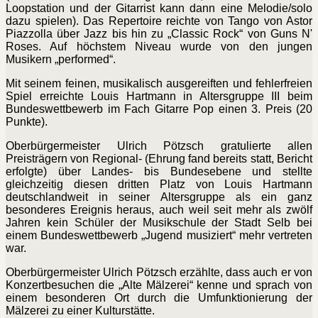
Loopstation und der Gitarrist kann dann eine Melodie/solo
dazu spielen). Das Repertoire reichte von Tango von Astor
Piazzolla über Jazz bis hin zu „Classic Rock“ von Guns N'
Roses. Auf höchstem Niveau wurde von den jungen
Musikern „performed“.
Mit seinem feinen, musikalisch ausgereiften und fehlerfreien
Spiel erreichte Louis Hartmann in Altersgruppe III beim
Bundeswettbewerb im Fach Gitarre Pop einen 3. Preis (20
Punkte).
Oberbürgermeister Ulrich Pötzsch gratulierte allen
Preisträgern von Regional- (Ehrung fand bereits statt, Bericht
erfolgte) über Landes- bis Bundesebene und stellte
gleichzeitig diesen dritten Platz von Louis Hartmann
deutschlandweit in seiner Altersgruppe als ein ganz
besonderes Ereignis heraus, auch weil seit mehr als zwölf
Jahren kein Schüler der Musikschule der Stadt Selb bei
einem Bundeswettbewerb „Jugend musiziert“ mehr vertreten
war.
Oberbürgermeister Ulrich Pötzsch erzählte, dass auch er von
Konzertbesuchen die „Alte Mälzerei“ kenne und sprach von
einem besonderen Ort durch die Umfunktionierung der
Mälzerei zu einer Kulturstätte.