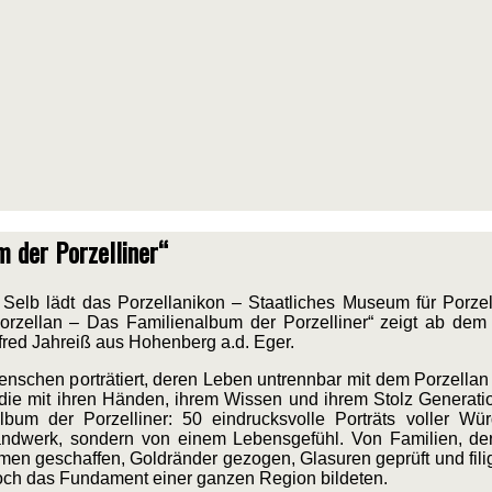
 der Porzelliner“
 Selb lädt das Porzellanikon – Staatliches Museum für Porzel
zellan – Das Familienalbum der Porzelliner“ zeigt ab dem 
red Jahreiß aus Hohenberg a.d. Eger.
nschen porträtiert, deren Leben untrennbar mit dem Porzellan 
 die mit ihren Händen, ihrem Wissen und ihrem Stolz Generat
um der Porzelliner: 50 eindrucksvolle Porträts voller Wür
Handwerk, sondern von einem Lebensgefühl. Von Familien, d
en geschaffen, Goldränder gezogen, Glasuren geprüft und fili
edoch das Fundament einer ganzen Region bildeten.