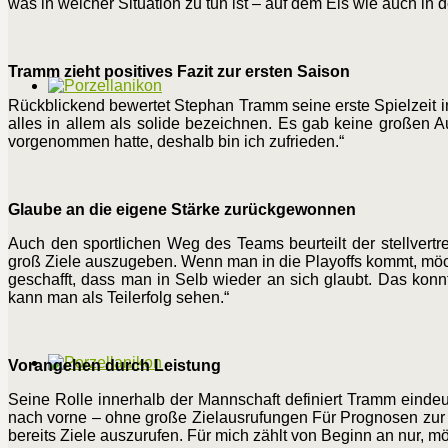
was in welcher Situation zu tun ist – auf dem Eis wie auch in 
Tramm zieht positives Fazit zur ersten Saison
Rückblickend bewertet Stephan Tramm seine erste Spielzeit in
alles in allem als solide bezeichnen. Es gab keine großen A
vorgenommen hatte, deshalb bin ich zufrieden.“
Glaube an die eigene Stärke zurückgewonnen
Auch den sportlichen Weg des Teams beurteilt der stellvertret
groß Ziele auszugeben. Wenn man in die Playoffs kommt, mö
geschafft, dass man in Selb wieder an sich glaubt. Das kon
kann man als Teilerfolg sehen.“
Vorangehen durch Leistung
Seine Rolle innerhalb der Mannschaft definiert Tramm eindeu
nach vorne – ohne große Zielausrufungen Für Prognosen zur S
bereits Ziele auszurufen. Für mich zählt von Beginn an nur, 