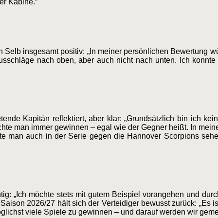
der Kabine.“
 Selb insgesamt positiv: „In meiner persönlichen Bewertung wü
usschläge nach oben, aber auch nicht nach unten. Ich konnte 
ende Kapitän reflektiert, aber klar: „Grundsätzlich bin ich ke
chte man immer gewinnen – egal wie der Gegner heißt. In mei
nte man auch in der Serie gegen die Hannover Scorpions sehe
tig: „Ich möchte stets mit gutem Beispiel vorangehen und durc
aison 2026/27 hält sich der Verteidiger bewusst zurück: „Es i
möglichst viele Spiele zu gewinnen – und darauf werden wir gem