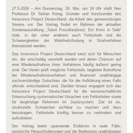
27.5.2026
– Am Donnerstag, 28. Mai, um 19 Uhr stellt Herr
Professor Dr. Stefan König, Gründer und Vorsitzender des
Innocence Project Deutschland, die Arbeit des gemeinnützigen
Vereins vor. Der Vortrag findet im Rahmen der aktuellen
Sonderausstellung „Tatort Porzellan(ikon). Ein Krimi in Selb“
statt, in der unter anderem auch Fehlurteile und die
Schwierigkeiten der Wahrheitsfindung in Strafverfahren
thematisiert werden.
Das Innocence Project Deutschland setzt sich für Menschen
ein, die unschuldig verurteilt wurden und deren Chancen auf
eine Wiederaufnahme ihres Verfahrens häufig äußerst gering
sind. Der Verein prüft mögliche Fehlurteile, begleitet Betroffene
bei Wiederaufnahmeverfahren und finanziert unabhängige
sachverständige Gutachten, die für die Aufklärung eines Falls
oftmals entscheidend sind. Darüber hinaus engagiert sich das
Innocence Project Deutschland für die wissenschaftliche
Untersuchung systematischer Ursachen von Fehlurteilen sowie
für langfristige Reformen im Justizsystem. Ziel ist es,
strukturelle Schwächen sichtbar zu machen und dazu
beizutragen, Fehlurteile künftig besser zu verhindern und
aufzuklären.
Der Vortrag bietet spannende Einblicke in reale Fälle,
juristische Herausforderungen und die Bedeutung unabhängiger