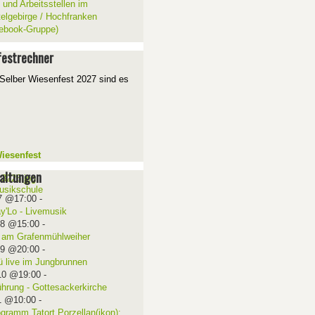
 und Arbeitsstellen im
telgebirge / Hochfranken
ebook-Gruppe)
estrechner
Selber Wiesenfest 2027 sind es
iesenfest
altungen
7 @17:00
-
ay'Lo - Livemusik
08 @15:00
-
 am Grafenmühlweiher
09 @20:00
-
ü live im Jungbrunnen
10 @19:00
-
ührung - Gottesackerkirche
1 @10:00
-
ogramm Tatort Porzellan(ikon):