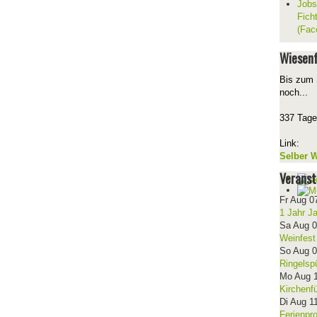
Jobs
Fich
(Fac
Wiesenf
Bis zum 
noch...
337 Tage
Link:
Selber W
Veranst
Fr Aug 0
1 Jahr J
Sa Aug 
Weinfest
So Aug 
Ringelsp
Mo Aug 
Kirchenf
Di Aug 1
Ferienpr