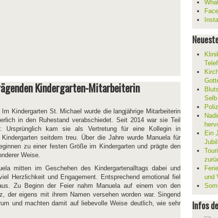
What
Fac
Inst
Neueste
Klin
Tele
Kirc
Gott
rägenden Kindergarten-Mitarbeiterin
Blut
Selb
Poli
Im Kindergarten St. Michael wurde die langjährige Mitarbeiterin
Nadi
erlich in den Ruhestand verabschiedet. Seit 2014 war sie Teil
herv
 Ursprünglich kam sie als Vertretung für eine Kollegin in
Ein 
 Kindergarten seitdem treu. Über die Jahre wurde Manuela für
Jubi
lleginnen zu einer festen Größe im Kindergarten und prägte den
Tour
sonderer Weise.
zurü
la mitten im Geschehen des Kindergartenalltags dabei und
Ferie
iel Herzlichkeit und Engagement. Entsprechend emotional fiel
und V
 aus. Zu Beginn der Feier nahm Manuela auf einem von den
Somm
tz, der eigens mit ihrem Namen versehen worden war. Singend
Infos d
um und machten damit auf liebevolle Weise deutlich, wie sehr