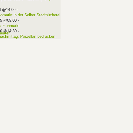
4 @14:00
-
ohmarkt in der Selber Stadtbücherei
15 @09:00
-
 Flohmarkt
16 @14:30
-
nachmittag: Porzellan bedrucken