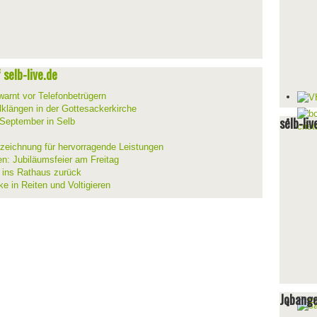
selb-live.de
warnt vor Telefonbetrügern
lklängen in der Gottesackerkirche
selb-liv
 September in Selb
szeichnung für hervorragende Leistungen
en: Jubiläumsfeier am Freitag
t ins Rathaus zurück
ke in Reiten und Voltigieren
Jobang