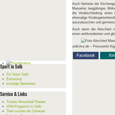
Auch Vertreter der Kirchenge
Manuelas langjähriges Wirke
die Verabschiedung einen 
ehemalige Kindergartenfami
auszutauschen und gemeinsa
Auch wenn der Abschied vi
einen wohlverdienten und glü
selb-live.de – Presseinfo Ki
Facebook
Xi
Sport in Selb
SV Union Selb
Eishockey
sonstige Sportarten
Service & Links
Tickets Rosenthal-Theater
VHS-Programm in Selb
Tiere suchen ein Zuhause