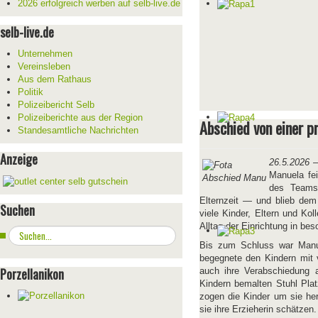
2026 erfolgreich werben auf selb-live.de
selb-live.de
Unternehmen
Vereinsleben
Aus dem Rathaus
Politik
Polizeibericht Selb
Polizeiberichte aus der Region
Abschied von einer p
Standesamtliche Nachrichten
Anzeige
26.5.2026
– 
Manuela fei
des Teams:
Elternzeit — und blieb dem
Suchen
viele Kinder, Eltern und Ko
Alltag der Einrichtung in be
Suchen
...
Bis zum Schluss war Manue
begegnete den Kindern mit v
Porzellanikon
auch ihre Verabschiedung
Kindern bemalten Stuhl Pla
zogen die Kinder um sie her
sie ihre Erzieherin schätzen.