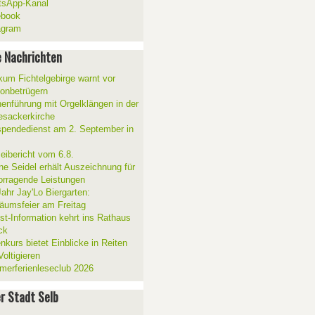
sApp-Kanal
ebook
agram
 Nachrichten
ikum Fichtelgebirge warnt vor
fonbetrügern
henführung mit Orgelklängen in der
esackerkirche
spendedienst am 2. September in
zeibericht vom 6.8.
ne Seidel erhält Auszeichnung für
orragende Leistungen
Jahr Jay'Lo Biergarten:
läumsfeier am Freitag
ist-Information kehrt ins Rathaus
ck
nkurs bietet Einblicke in Reiten
oltigieren
erferienleseclub 2026
er Stadt Selb