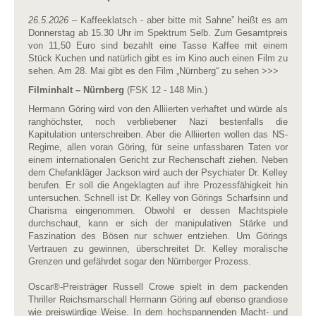
26.5.2026
– Kaffeeklatsch - aber bitte mit Sahne” heißt es am
Donnerstag ab 15.30 Uhr im Spektrum Selb. Zum Gesamtpreis
von 11,50 Euro sind bezahlt eine Tasse Kaffee mit einem
Stück Kuchen und natürlich gibt es im Kino auch einen Film zu
sehen. Am 28. Mai gibt es den Film „Nürnberg“ zu sehen >>>
Filminhalt – Nürnberg
(FSK 12 - 148 Min.)
Hermann Göring wird von den Alliierten verhaftet und würde als
ranghöchster, noch verbliebener Nazi bestenfalls die
Kapitulation unterschreiben. Aber die Alliierten wollen das NS-
Regime, allen voran Göring, für seine unfassbaren Taten vor
einem internationalen Gericht zur Rechenschaft ziehen. Neben
dem Chefankläger Jackson wird auch der Psychiater Dr. Kelley
berufen. Er soll die Angeklagten auf ihre Prozessfähigkeit hin
untersuchen. Schnell ist Dr. Kelley von Görings Scharfsinn und
Charisma eingenommen. Obwohl er dessen Machtspiele
durchschaut, kann er sich der manipulativen Stärke und
Faszination des Bösen nur schwer entziehen. Um Görings
Vertrauen zu gewinnen, überschreitet Dr. Kelley moralische
Grenzen und gefährdet sogar den Nürnberger Prozess.
Oscar®-Preisträger Russell Crowe spielt in dem packenden
Thriller Reichsmarschall Hermann Göring auf ebenso grandiose
wie preiswürdige Weise. In dem hochspannenden Macht- und