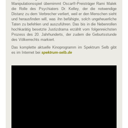
Manipulationsspiel übernimmt Oscar®-Preisträger Rami Malek
die Rolle des Psychiaters Dr. Kelley, der die notwendige
Distanz zu dem Verbrecher verliert, weil er den Menschen sieht
und herausfinden will, was ihn befähigte, solch ungeheuerliche
Taten zu befehlen und auszuführen. Das bis in die Nebenrollen
hochkarätig besetzte Justizdrama erzählt vom folgenreichsten
Prozess des 20. Jahrhunderts, der zudem die Geburtsstunde
des Völkerrechts markiert.
Das komplette aktuelle Kinoprogramm im Spektrum Selb gibt
es im Internet bei
spektrum-selb.de