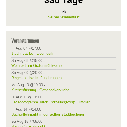
336 Tage
Link:
Selber Wiesenfest
Veranstaltungen
Fr Aug 07 @17:00
-
1 Jahr Jay'Lo - Livemusik
Sa Aug 08 @15:00
-
Weinfest am Grafenmühlweiher
So Aug 09 @20:00
-
Ringelspü live im Jungbrunnen
Mo Aug 10 @19:00
-
Kirchenführung - Gottesackerkirche
Di Aug 11 @10:00
-
Ferienprogramm Tatort Porzellan(ikon): Filmdreh
Fr Aug 14 @14:00
-
Bücherflohmarkt in der Selber Stadtbücherei
Sa Aug 15 @09:00
-
Swenne´s Flohmarkt