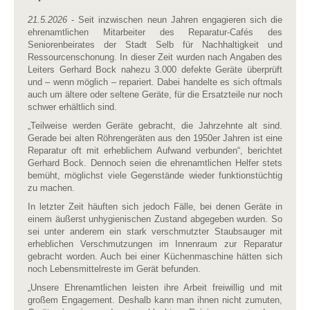
21.5.2026
- Seit inzwischen neun Jahren engagieren sich die
ehrenamtlichen Mitarbeiter des Reparatur-Cafés des
Seniorenbeirates der Stadt Selb für Nachhaltigkeit und
Ressourcenschonung. In dieser Zeit wurden nach Angaben des
Leiters Gerhard Bock nahezu 3.000 defekte Geräte überprüft
und – wenn möglich – repariert. Dabei handelte es sich oftmals
auch um ältere oder seltene Geräte, für die Ersatzteile nur noch
schwer erhältlich sind.
„Teilweise werden Geräte gebracht, die Jahrzehnte alt sind.
Gerade bei alten Röhrengeräten aus den 1950er Jahren ist eine
Reparatur oft mit erheblichem Aufwand verbunden“, berichtet
Gerhard Bock. Dennoch seien die ehrenamtlichen Helfer stets
bemüht, möglichst viele Gegenstände wieder funktionstüchtig
zu machen.
In letzter Zeit häuften sich jedoch Fälle, bei denen Geräte in
einem äußerst unhygienischen Zustand abgegeben wurden. So
sei unter anderem ein stark verschmutzter Staubsauger mit
erheblichen Verschmutzungen im Innenraum zur Reparatur
gebracht worden. Auch bei einer Küchenmaschine hätten sich
noch Lebensmittelreste im Gerät befunden.
„Unsere Ehrenamtlichen leisten ihre Arbeit freiwillig und mit
großem Engagement. Deshalb kann man ihnen nicht zumuten,