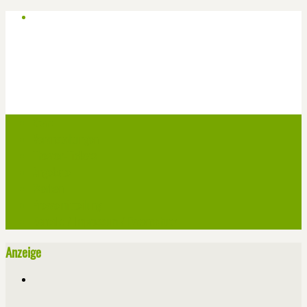
Start
Veranstaltungen
Theater-Tickets
Angebote
Werben
Pressemitteilung
Kontakt / Impressum / Datenschutz
Anzeige