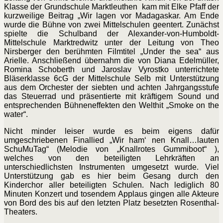
Klasse der Grundschule Marktleuthen kam mit Elke Pfaff der
kurzweilige Beitrag „Wir lagen vor Madagaskar. Am Ende
wurde die Bühne von zwei Mittelschulen geentert. Zunächst
spielte die Schulband der Alexander-von-Humboldt-
Mittelschule Marktredwitz unter der Leitung von Theo
Nirsberger den berühmten Filmtitel „Under the sea“ aus
Arielle. Anschließend übernahm die von Diana Edelmüller,
Romina Schoberth und Jaroslav Vyrostko unterrichtete
Bläserklasse 6cG der Mittelschule Selb mit Unterstützung
aus dem Orchester der siebten und achten Jahrgangsstufe
das Steuerrad und präsentierte mit kräftigem Sound und
entsprechenden Bühneneffekten den Welthit „Smoke on the
water“.
Nicht minder leiser wurde es beim eigens dafür
umgeschriebenen Finallied „Wir ham‘ nen Knall…lauten
SchuMuTag“ (Melodie von „Knallrotes Gummiboot“ ),
welches von den beteiligten Lehrkräften an
unterschiedlichsten Instrumenten umgesetzt wurde. Viel
Unterstützung gab es hier beim Gesang durch den
Kinderchor aller beteiligten Schulen. Nach lediglich 80
Minuten Konzert und tosendem Applaus gingen alle Akteure
von Bord des bis auf den letzten Platz besetzten Rosenthal-
Theaters.