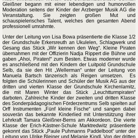
Gleißner begann mit einer lebendigen und humorvollen
Moderation seitens der Kinder der Arzberger Musik AG die
Veranstaltung. Sie zeigten großen Mut und
schauspielerisches Talent, welches den gesamten Abend
professionell umrahmte.
Unter der Leitung von Lisa Bowa präsentierte die Klasse 1/2
der Grundschule Erkersreuth an Ukulelen, Schlagwerk und
Gesang das Stück „Wir kennen den Weg“. Kleine Piraten
übernahmen mit der Offizierin Nadja Rippert die Bühne und
gaben „Ahoi, Piraten!“ zum Besten. Etwas moderner wurde
es anschließend mit den Kindern der Luitpold Grundschule
Selb, da sie den Hit „Wellerman“ unter der Leitung von
Manuela Bartsch tänzerisch als Reigen umsetzen. Es
folgten die Schülerinnen und Schüler der Musik AG aus der
dritten und vierten Klasse der Grundschule Kirchenlamitz,
die mit Maren Winter das Stück „Leuchtturmpiraten“
darboten. Zahlreiche Kinder der zweiten und dritten Klasse
des
Sonderpädagogischen Förderzentrums Selb spielten auf
Orff Instrumenten „Fünf kleine Fische“ und sangen dabei
souverän das bekannte Kinderlied mit Unterstützung ihrer
Lehrkraft Tamara Gleißner-Berns am Akkordeon. Die vierte
Klasse der Erich-Kästner-Schule Marktredwitz präsentierte
gekonnt das Stück „Paule Puhmanns Paddelboot“ unter der
Leitung von Ulrike Bleiner und Melanie Kindl. Von der dritten