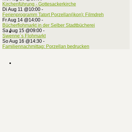
Kirchenführung - Gottesackerkirche
Di Aug 11 @10:00
-
Ferienprogramm Tatort Porzellan(ikon): Filmdreh
Fr Aug 14 @14:00
-
Bücherflohmarkt in der Selber Stadtbücherei
Sa Aug 15 @09:00
-
Swenne´s Flohmarkt
So Aug 16 @14:30
-
Familiennachmittag: Porzellan bedrucken