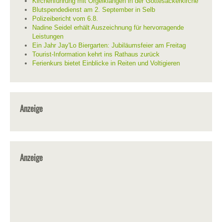
Kirchenführung mit Orgelklängen in der Gottesackerkirche
Blutspendedienst am 2. September in Selb
Polizeibericht vom 6.8.
Nadine Seidel erhält Auszeichnung für hervorragende
Leistungen
Ein Jahr Jay'Lo Biergarten: Jubiläumsfeier am Freitag
Tourist-Information kehrt ins Rathaus zurück
Ferienkurs bietet Einblicke in Reiten und Voltigieren
Anzeige
Anzeige