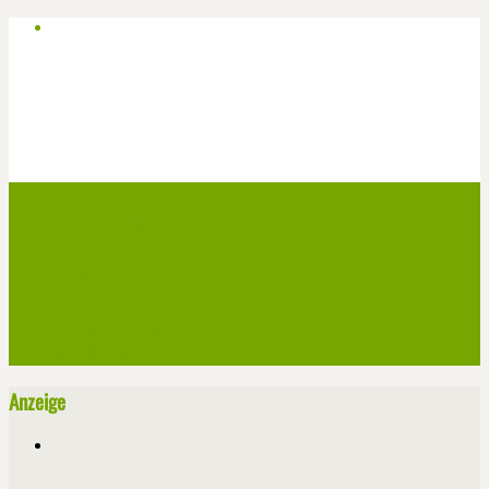
Start
Veranstaltungen
Theater-Tickets
Angebote
Werben
Pressemitteilung
Kontakt / Impressum / Datenschutz
Anzeige