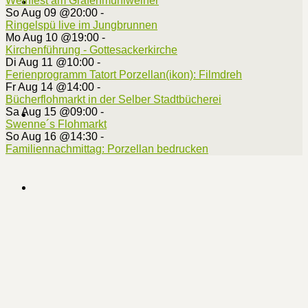
Weinfest am Grafenmühlweiher
So Aug 09 @20:00
-
Ringelspü live im Jungbrunnen
Mo Aug 10 @19:00
-
Kirchenführung - Gottesackerkirche
Di Aug 11 @10:00
-
Ferienprogramm Tatort Porzellan(ikon): Filmdreh
Fr Aug 14 @14:00
-
Bücherflohmarkt in der Selber Stadtbücherei
Sa Aug 15 @09:00
-
Swenne´s Flohmarkt
So Aug 16 @14:30
-
Familiennachmittag: Porzellan bedrucken