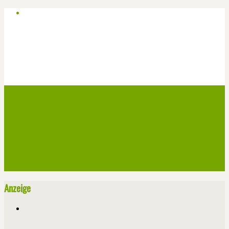
Start
Veranstaltungen
Theater-Tickets
Angebote
Werben
Pressemitteilung
Kontakt / Impressum / Datenschutz
Anzeige