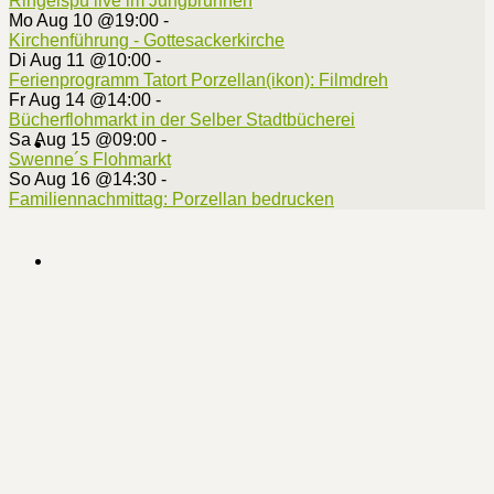
Ringelspü live im Jungbrunnen
Mo Aug 10 @19:00
-
Kirchenführung - Gottesackerkirche
Di Aug 11 @10:00
-
Ferienprogramm Tatort Porzellan(ikon): Filmdreh
Fr Aug 14 @14:00
-
Bücherflohmarkt in der Selber Stadtbücherei
Sa Aug 15 @09:00
-
Swenne´s Flohmarkt
So Aug 16 @14:30
-
Familiennachmittag: Porzellan bedrucken