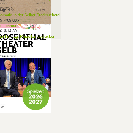
4 @14:00
-
ohmarkt in der Selber Stadtbücherei
15 @09:00
-
 Flohmarkt
16 @14:30
-
nachmittag: Porzellan bedrucken