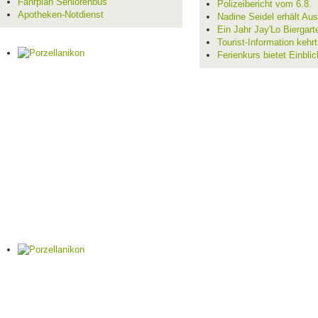
Fahrplan Seniorenbus
Polizeibericht vom 6.8.
Apotheken-Notdienst
Nadine Seidel erhält Au
Ein Jahr Jay'Lo Biergart
Tourist-Information kehr
Ferienkurs bietet Einblic