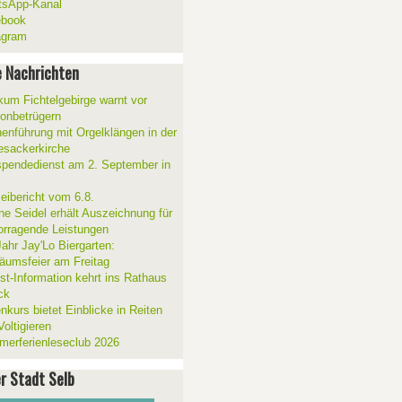
sApp-Kanal
ebook
agram
 Nachrichten
ikum Fichtelgebirge warnt vor
fonbetrügern
henführung mit Orgelklängen in der
esackerkirche
spendedienst am 2. September in
zeibericht vom 6.8.
ne Seidel erhält Auszeichnung für
orragende Leistungen
Jahr Jay'Lo Biergarten:
läumsfeier am Freitag
ist-Information kehrt ins Rathaus
ck
nkurs bietet Einblicke in Reiten
oltigieren
erferienleseclub 2026
er Stadt Selb