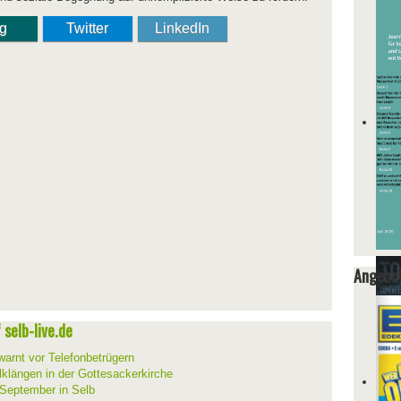
ng
Twitter
LinkedIn
Angebot
selb-live.de
warnt vor Telefonbetrügern
lklängen in der Gottesackerkirche
 September in Selb