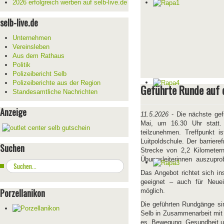
2026 erfolgreich werben auf selb-live.de
selb-live.de
Unternehmen
Vereinsleben
Aus dem Rathaus
Politik
Polizeibericht Selb
Polizeiberichte aus der Region
Geführte Runde auf
Standesamtliche Nachrichten
Anzeige
11.5.2026
- Die nächste gef
Mai, um 16.30 Uhr statt. 
teilzunehmen. Treffpunkt 
Luitpoldschule. Der barrier
Suchen
Strecke von 2,2 Kilometern
Übungsleiterinnen auszuprob
Suchen
...
Das Angebot richtet sich in
geeignet – auch für Neuei
Porzellanikon
möglich.
Die geführten Rundgänge sin
Selb in Zusammenarbeit mit 
es, Bewegung, Gesundheit un