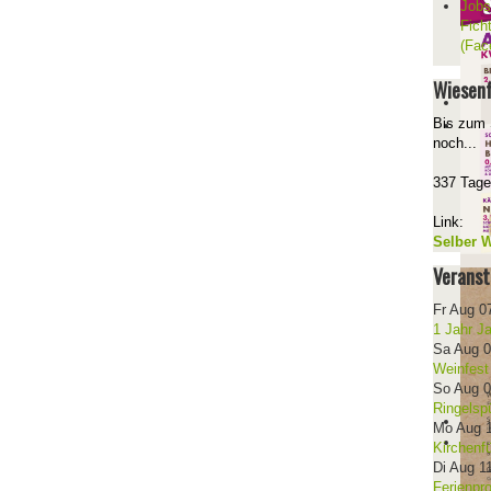
Jobs
Fich
(Fac
Wiesenf
Bis zum 
noch...
337 Tage
Link:
Selber W
Veranst
Fr Aug 0
1 Jahr J
Sa Aug 
Weinfest
So Aug 
Ringelsp
Mo Aug 
Kirchenf
Di Aug 1
Ferienpr