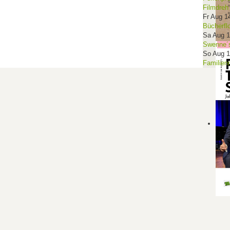
Filmdreh
Fr Aug 1
Bücherfl
Sa Aug 
Swenne´s
So Aug 
Familien