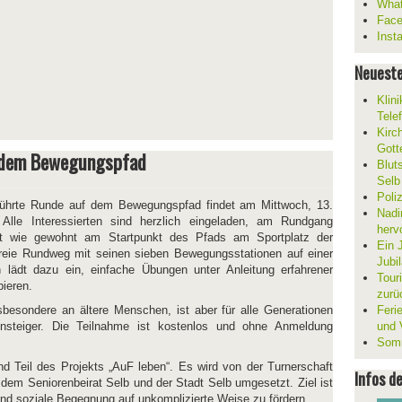
What
Fac
Inst
Neueste
Klin
Tele
Kirc
Gott
 dem Bewegungspfad
Blut
Selb
Poli
ührte Runde auf dem Bewegungspfad findet am Mittwoch, 13.
Nadi
Alle Interessierten sind herzlich eingeladen, am Rundgang
herv
ist wie gewohnt am Startpunkt des Pfads am Sportplatz der
Ein 
efreie Rundweg mit seinen sieben Bewegungsstationen auf einer
Jubi
 lädt dazu ein, einfache Übungen unter Anleitung erfahrener
Tour
ieren.
zurü
sbesondere an ältere Menschen, ist aber für alle Generationen
Ferie
nsteiger. Die Teilnahme ist kostenlos und ohne Anmeldung
und V
Somm
d Teil des Projekts „AuF leben“. Es wird von der Turnerschaft
Infos d
dem Seniorenbeirat Selb und der Stadt Selb umgesetzt. Ziel ist
d soziale Begegnung auf unkomplizierte Weise zu fördern.