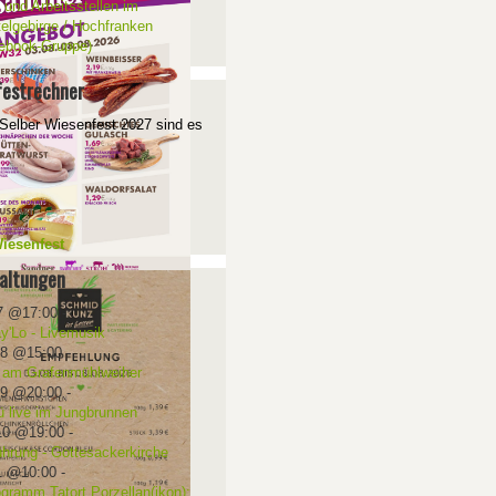
 und Arbeitsstellen im
telgebirge / Hochfranken
ebook-Gruppe)
estrechner
Selber Wiesenfest 2027 sind es
iesenfest
altungen
7 @17:00
-
ay'Lo - Livemusik
08 @15:00
-
 am Grafenmühlweiher
09 @20:00
-
ü live im Jungbrunnen
10 @19:00
-
ührung - Gottesackerkirche
1 @10:00
-
ogramm Tatort Porzellan(ikon):