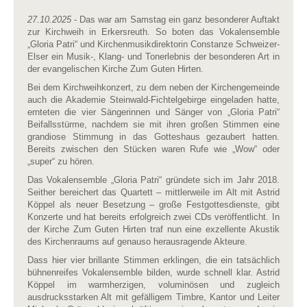
27.10.2025
- Das war am Samstag ein ganz besonderer Auftakt
zur Kirchweih in Erkersreuth. So boten das Vokalensemble
„Gloria Patri“ und Kirchenmusikdirektorin Constanze Schweizer-
Elser ein Musik-, Klang- und Tonerlebnis der besonderen Art in
der evangelischen Kirche Zum Guten Hirten.
Bei dem Kirchweihkonzert, zu dem neben der Kirchengemeinde
auch die Akademie Steinwald-Fichtelgebirge eingeladen hatte,
ernteten die vier Sängerinnen und Sänger von „Gloria Patri“
Beifallsstürme, nachdem sie mit ihren großen Stimmen eine
grandiose Stimmung in das Gotteshaus gezaubert hatten.
Bereits zwischen den Stücken waren Rufe wie „Wow“ oder
„super“ zu hören.
Das Vokalensemble „Gloria Patri“ gründete sich im Jahr 2018.
Seither bereichert das Quartett – mittlerweile im Alt mit Astrid
Köppel als neuer Besetzung – große Festgottesdienste, gibt
Konzerte und hat bereits erfolgreich zwei CDs veröffentlicht. In
der Kirche Zum Guten Hirten traf nun eine exzellente Akustik
des Kirchenraums auf genauso herausragende Akteure.
Dass hier vier brillante Stimmen erklingen, die ein tatsächlich
bühnenreifes Vokalensemble bilden, wurde schnell klar. Astrid
Köppel im warmherzigen, voluminösen und zugleich
ausdrucksstarken Alt mit gefälligem Timbre, Kantor und Leiter