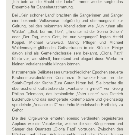
„Ich bete an die Macht der Liebe“. Immer wieder sorgte das
Ensemble für Gänsehautstimmung.
Bei „Kein schöner Land“ brachten die Sängerinnen und Sänger
eine bekannte Volksweise tiefgründig und stimmungsvoll zur
Geltung, bei den bekannten Abendliedern wie „Nun ruhen alle
Wälder“, „Bleib bei mir, Herr“, „Hinunter ist der Sonne Schein“
oder „Der Tag, mein Gott, ist nun vergangen“ legten Astrid
Köppel, Michael Grünwald, Mandy Pflüger und Michael
Waldenmayer glühendes Gottvertrauen in die Stücke. Einige
davon sind als Gemeindechoräle sehr bekannt. „Gloria Patri“
führte vor, wie stilvoll, hinreißend und elegant diese Werke im
kleinen Vokalensemble klingen können.
Instrumentale Delikatessen unterschiedlicher Epochen steuerte
Kirchenmusikdirektorin Constanze Schweizer-Elser an der
Späth-Orgel der Kirche Zum Guten Hirten bei. Sie brachte die
überraschend kraftstrotzende „Fantasie in g-moll“ von Georg
Philipp Telemann, das besinnliche „Vater unser“ von Dietrich
Buxtehude und das nachgerade kontemplative und gleichzeitig
sprudelnde „Andante in D“ von Felix Mendelssohn Bartholdy zu
Gehör.
Die drei Orgelwerke ernteten ebenso verdienten begeisterten
Applaus wie die Vokalwerke, welche die vier Sängerinnen und
Sänger des Quartetts „Gloria Patri“ vortrugen. Zwischen den
Blöcken mit dem Vokalensemble und der Orgel kamen