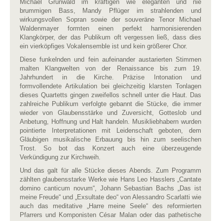
Michael Grünwald im kräftigen wie eleganten und nie
brummigen Bass, Mandy Pflüger im strahlenden und
wirkungsvollen Sopran sowie der souveräne Tenor Michael
Waldenmayer formten einen perfekt harmonisierenden
Klangkörper, der das Publikum oft vergessen ließ, dass dies
ein vierköpfiges Vokalensemble ist und kein größerer Chor.
Diese funkelnden und fein aufeinander austarierten Stimmen
malten Klangwelten von der Renaissance bis zum 19.
Jahrhundert in die Kirche. Präzise Intonation und
formvollendete Artikulation bei gleichzeitig klarsten Tonlagen
dieses Quartetts gingen zweifellos schnell unter die Haut. Das
zahlreiche Publikum verfolgte gebannt die Stücke, die immer
wieder von Glaubensstärke und Zuversicht, Gotteslob und
Anbetung, Hoffnung und Halt handeln. Musikliebhabern wurden
pointierte Interpretationen mit Leidenschaft geboten, dem
Gläubigen musikalische Erbauung bis hin zum seelischen
Trost. So bot das Konzert auch eine überzeugende
Verkündigung zur Kirchweih.
Und das galt für alle Stücke dieses Abends. Zum Programm
zählten glaubensstarke Werke wie Hans Leo Hasslers „Cantate
domino canticum novum“, Johann Sebastian Bachs „Das ist
meine Freude“ und „Exsultate deo“ von Alessandro Scarlatti wie
auch das meditative „Harre meine Seele“ des reformierten
Pfarrers und Komponisten César Malan oder das pathetische