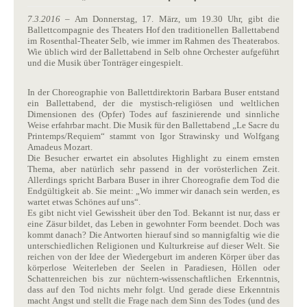
7.3.2016
– Am Donnerstag, 17. März, um 19.30 Uhr, gibt die
Ballettcompagnie des Theaters Hof den traditionellen Ballettabend
im Rosenthal-Theater Selb, wie immer im Rahmen des Theaterabos.
Wie üblich wird der Ballettabend in Selb ohne Orchester aufgeführt
und die Musik über Tonträger eingespielt.
In der Choreographie von Ballettdirektorin Barbara Buser entstand
ein Ballettabend, der die mystisch-religiösen und weltlichen
Dimensionen des (Opfer) Todes auf faszinierende und sinnliche
Weise erfahrbar macht. Die Musik für den Ballettabend „Le Sacre du
Printemps/Requiem“ stammt von Igor Strawinsky und Wolfgang
Amadeus Mozart.
Die Besucher erwartet ein absolutes Highlight zu einem ernsten
Thema, aber natürlich sehr passend in der vorösterlichen Zeit.
Allerdings spricht Barbara Buser in ihrer Choreografie dem Tod die
Endgültigkeit ab. Sie meint: „Wo immer wir danach sein werden, es
wartet etwas Schönes auf uns“.
Es gibt nicht viel Gewissheit über den Tod. Bekannt ist nur, dass er
eine Zäsur bildet, das Leben in gewohnter Form beendet. Doch was
kommt danach? Die
Antworten hierauf sind so mannigfaltig wie die
unterschiedlichen Religionen und Kulturkreise auf dieser Welt. Sie
reichen von der Idee der Wiedergeburt im anderen Körper über das
körperlose Weiterleben der Seelen in Paradiesen, Höllen oder
Schattenreichen bis zur nüchtern-wissenschaftlichen Erkenntnis,
dass auf den Tod nichts mehr folgt. Und gerade diese Erkenntnis
macht Angst und stellt die Frage nach dem Sinn des Todes (und des