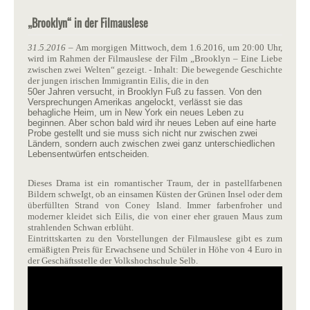
„Brooklyn“ in der Filmauslese
31.5.2016
– Am morgigen Mittwoch, dem 1.6.2016, um 20:00 Uhr,
wird im Rahmen der Filmauslese der Film „Brooklyn – Eine Liebe
zwischen zwei Welten“ gezeigt. - Inhalt: Die bewegende Geschichte
der jungen irischen Immigrantin Eilis, die in den
50er Jahren versucht, in Brooklyn Fuß zu fassen. Von den
Versprechungen Amerikas angelockt, verlässt sie das
behagliche Heim, um in New York ein neues Leben zu
beginnen. Aber schon bald wird ihr neues Leben auf eine harte
Probe gestellt und sie muss sich nicht nur zwischen zwei
Ländern, sondern auch zwischen zwei ganz unterschiedlichen
Lebensentwürfen entscheiden.
Dieses Drama ist ein romantischer Traum, der in pastellfarbenen
Bildern schweIgt, ob an einsamen Küsten der Grünen Insel oder dem
überfüllten Strand von Coney Island. Immer farbenfroher und
moderner kleidet sich Eilis, die von einer eher grauen Maus zum
strahlenden Schwan erblüht.
Eintrittskarten zu den Vorstellungen der Filmauslese gibt es zum
ermäßigten Preis für Erwachsene und Schüler in Höhe von 4 Euro in
der Geschäftsstelle der Volkshochschule Selb.