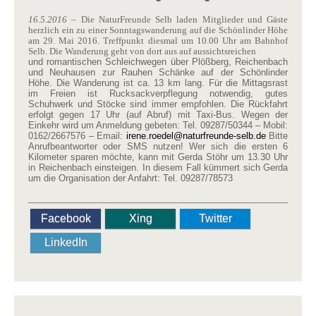
16.5.2016
– Die NaturFreunde Selb laden Mitglieder und Gäste
herzlich ein zu einer Sonntagswanderung auf die Schönlinder Höhe
am 29. Mai 2016. Treffpunkt diesmal um 10.00 Uhr am Bahnhof
Selb. Die Wanderung geht von dort aus auf aussichtsreichen
und romantischen Schleichwegen über Plößberg, Reichenbach
und Neuhausen zur Rauhen Schänke auf der Schönlinder
Höhe. Die Wanderung ist ca. 13 km lang. Für die Mittagsrast
im Freien ist Rucksackverpflegung notwendig, gutes
Schuhwerk und Stöcke sind immer empfohlen. Die Rückfahrt
erfolgt gegen 17 Uhr (auf Abruf) mit Taxi-Bus. Wegen der
Einkehr wird um Anmeldung gebeten: Tel. 09287/50344 – Mobil:
0162/2667576 – Email:
irene.roedel​
@
​naturfreunde-selb.de
Bitte
Anrufbeantworter oder SMS nutzen! Wer sich die ersten 6
Kilometer sparen möchte, kann mit Gerda Stöhr um 13.30 Uhr
in Reichenbach einsteigen. In diesem Fall kümmert sich Gerda
um die Organisation der Anfahrt: Tel. 09287/78573
Facebook
Xing
Twitter
LinkedIn