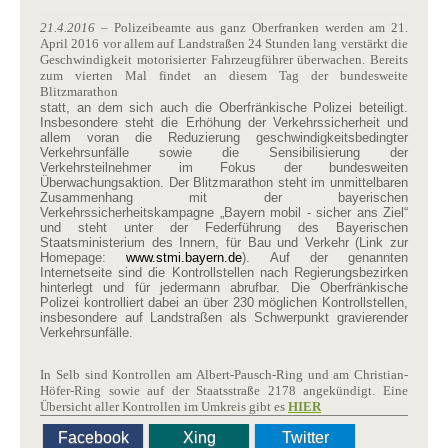
21.4.2016
– Polizeibeamte aus ganz Oberfranken werden am 21.
April 2016 vor allem auf Landstraßen 24 Stunden lang verstärkt die
Geschwindigkeit motorisierter Fahrzeugführer überwachen. Bereits
zum vierten Mal findet an diesem Tag der bundesweite
Blitzmarathon
statt, an dem sich auch die Oberfränkische Polizei beteiligt.
Insbesondere steht die Erhöhung der Verkehrssicherheit und
allem voran die Reduzierung geschwindigkeitsbedingter
Verkehrsunfälle sowie die Sensibilisierung der
Verkehrsteilnehmer im Fokus der bundesweiten
Überwachungsaktion. Der Blitzmarathon steht im unmittelbaren
Zusammenhang mit der bayerischen
Verkehrssicherheitskampagne „Bayern mobil - sicher ans Ziel“
und steht unter der Federführung des Bayerischen
Staatsministerium des Innern, für Bau und Verkehr (Link zur
Homepage:
www.stmi.bayern.de
). Auf der genannten
Internetseite sind die Kontrollstellen nach Regierungsbezirken
hinterlegt und für jedermann abrufbar. Die Oberfränkische
Polizei kontrolliert dabei an über 230 möglichen Kontrollstellen,
insbesondere auf Landstraßen als Schwerpunkt gravierender
Verkehrsunfälle.
In Selb sind Kontrollen am Albert-Pausch-Ring und am Christian-
Höfer-Ring sowie auf der Staatsstraße 2178 angekündigt. Eine
Übersicht aller Kontrollen im Umkreis gibt es
HIER
Facebook
Xing
Twitter